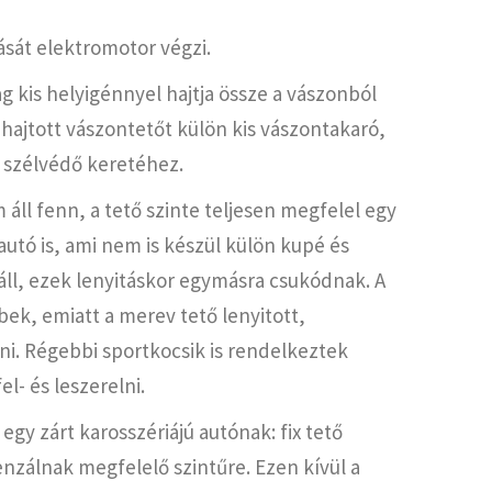
ását elektromotor végzi.
g kis helyigénnyel hajtja össze a vászonból
ehajtott vászontetőt külön kis vászontakaró,
 a szélvédő keretéhez.
áll fenn, a tető szinte teljesen megfelel egy
 autó is, ami nem is készül külön kupé és
áll, ezek lenyitáskor egymásra csukódnak. A
bek, emiatt a merev tető lenyitott,
ni. Régebbi sportkocsik is rendelkeztek
- és leszerelni.
gy zárt karosszériájú autónak: fix tető
nzálnak megfelelő szintűre. Ezen kívül a