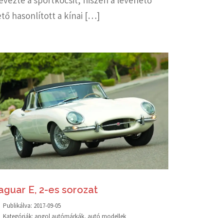
ető hasonlított a kínai […]
aguar E, 2-es sorozat
Publikálva:
2017-09-05
Kategóriák:
angol autómárkák
,
autó modellek