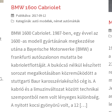
BMW 1600 Cabriolet
Publikálva:
2017-09-12
Kategóriák:
autó modellek
,
német autómárkák
M
BMW 1600 Cabriolet. 1987-ben, egy évvel az
t
1600 -as modell gyártásának megkezdése
1
utána a Bayerische Motorwerke (BMW) a
a
frankfurti autószalonon mutatta be
2
kabrioletflottáját. A bukócső nélkül készített
r
sorozat megalkotásában közreműködött a
G.
m
stuttgarti Baur karosszériakészítő cég is. A
J
kabrió és a limuzinváltozat között technikai
a
szempontból nem volt lényeges különbség.
l
A nyitott kocsi gyönyörű volt, a 12 […]
n