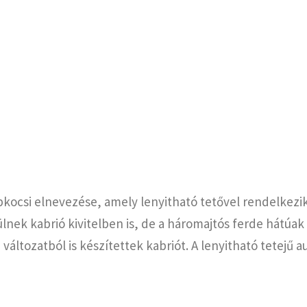
kocsi elnevezése, amely lenyitható tetővel rendelkezik, 
nek kabrió kivitelben is, de a háromajtós ferde hátúak k
 változatból is készítettek kabriót. A lenyitható tetejű 