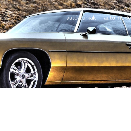
autómárkák
autó mode