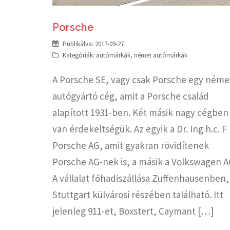
Porsche
Publikálva:
2017-09-27
Kategóriák:
autómárkák
,
német autómárkák
A Porsche SE, vagy csak Porsche egy néme
autógyártó cég, amit a Porsche család
alapított 1931-ben. Két másik nagy cégben
van érdekeltségük. Az egyik a Dr. Ing h.c. F
Porsche AG, amit gyakran rövidítenek
Porsche AG-nek is, a másik a Volkswagen A
A vállalat főhadiszállása Zuffenhausenben,
Stuttgart külvárosi részében található. Itt
jelenleg 911-et, Boxstert, Caymant […]