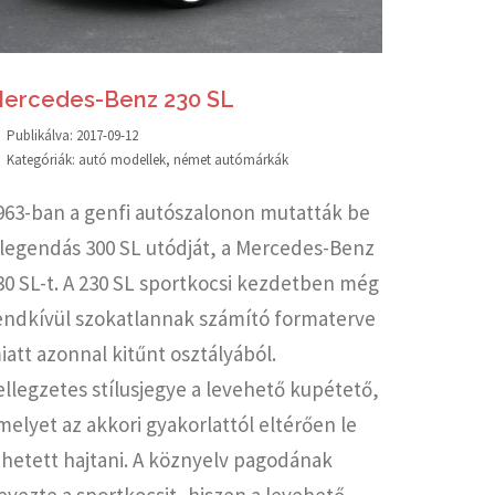
ercedes-Benz 230 SL
Publikálva:
2017-09-12
Kategóriák:
autó modellek
,
német autómárkák
963-ban a genfi autószalonon mutatták be
 legendás 300 SL utódját, a Mercedes-Benz
30 SL-t. A 230 SL sportkocsi kezdetben még
endkívül szokatlannak számító formaterve
iatt azonnal kitűnt osztályából.
ellegzetes stílusjegye a levehető kupétető,
melyet az akkori gyakorlattól eltérően le
ehetett hajtani. A köznyelv pagodának
evezte a sportkocsit, hiszen a levehető