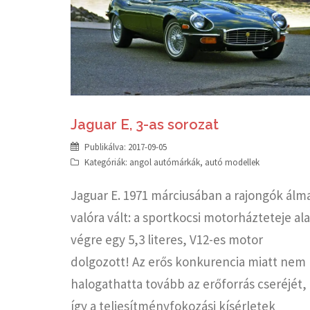
Jaguar E, 3-as sorozat
Publikálva:
2017-09-05
Kategóriák:
angol autómárkák
,
autó modellek
Jaguar E. 1971 márciusában a rajongók álm
valóra vált: a sportkocsi motorházteteje ala
végre egy 5,3 literes, V12-es motor
dolgozott! Az erős konkurencia miatt nem
halogathatta tovább az erőforrás cseréjét,
így a teljesítményfokozási kísérletek