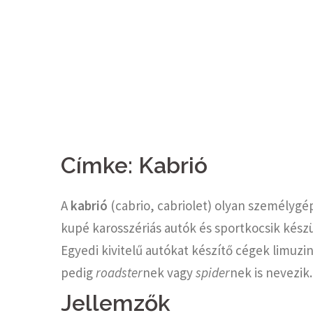
Címke:
Kabrió
A
kabrió
(cabrio, cabriolet) olyan személygép
kupé karosszériás autók és sportkocsik készül
Egyedi kivitelű autókat készítő cégek limuzin
pedig
roadster
nek vagy
spider
nek is nevezik.
Jellemzők