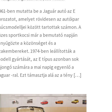
961-ben mutatta be a Jaguár autó az E
orozatot, amelyet rövidesen az autóipar
súcsmodelljei között tartottak számon. A
üzes sportkocsi már a bemutató napján
enyűgözte a közönséget és a
zakembereket. 1974-ben leállították a
odell gyártását, az E típus azonban sok
ajongó számára a mai napig egyenlő a
aguar -ral. Ezt támasztja alá az a tény […]