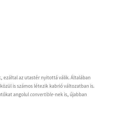
ezáltal az utastér nyitottá válik. Általában
özül is számos létezik kabrió változatban is.
autókat angolul
convertible
-nek is, újabban