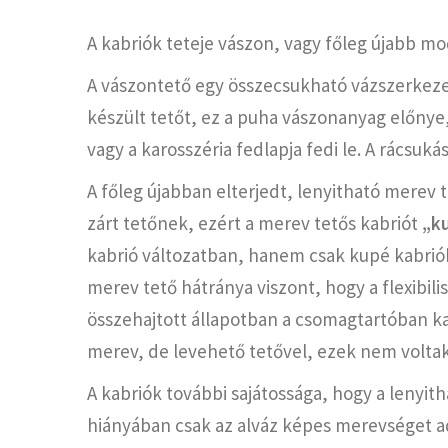
A kabriók teteje vászon, vagy főleg újabb m
A vászontető egy összecsukható vázszerkezetr
készült tetőt, ez a puha vászonanyag előnye,
vagy a karosszéria fedlapja fedi le. A rácsuk
A főleg újabban elterjedt, lenyitható merev 
zárt tetőnek, ezért a merev tetős kabriót
„k
kabrió változatban, hanem csak kupé kabriób
merev tető hátránya viszont, hogy a flexibil
összehajtott állapotban a csomagtartóban ka
merev, de levehető tetővel, ezek nem voltak
A kabriók további sajátossága, hogy a lenyit
hiányában csak az alváz képes merevséget ad