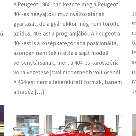
A Peugeot 1960-ban kezdte meg a Peugeot
1
404-es négyajtós limuzinváltozatának
s
gyártását, de a gyár ekkor még nem törölte
c
az idős, 403-ast a programjából. A Peugeot a
rű
t
404-est is a középkategóriába pozicionálta,
l
azonban nem tekintette a saját modell
s
versenytársának, mert a 404-es karosszéria-
m
vonalvezetése jóval modernebb volt ősénél.
r
A 404-est nem a lekerekített formák, hanem
J
a trapéz […]