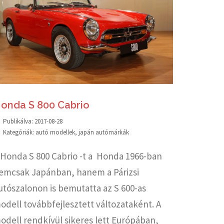
onda S 800 Cabrio
Publikálva:
2017-08-28
Kategóriák:
autó modellek
,
japán autómárkák
 Honda S 800 Cabrio -t a Honda 1966-ban
emcsak Japánban, hanem a Párizsi
utószalonon is bemutatta az S 600-as
odell továbbfejlesztett változataként. A
odell rendkívül sikeres lett Európában,