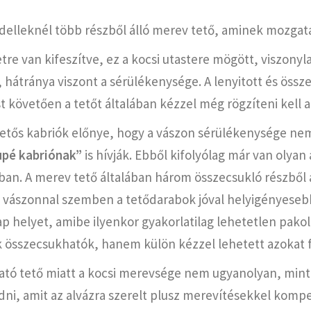
odelleknél több részből álló merev tető, aminek mozgat
e van kifeszítve, ez a kocsi utastere mögött, viszonyla
 hátránya viszont a sérülékenysége. A lenyitott és össz
ást követően a tetőt általában kézzel még rögzíteni kell
tetős kabriók előnye, hogy a vászon sérülékenysége nem 
upé kabriónak”
is hívják. Ebből kifolyólag már van olyan
an. A merev tető általában három összecsukló részből 
is vászonnal szemben a tetődarabok jóval helyigényeseb
p helyet, amibe ilyenkor gyakorlatilag lehetetlen pakol
 összecsukhatók, hanem külön kézzel lehetett azokat fel
ható tető miatt a kocsi merevsége nem ugyanolyan, mint e
ni, amit az alvázra szerelt plusz merevítésekkel kompe