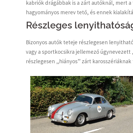
kabriók drágábbak is a zárt autóknál, mert a
hagyományos merev tető, és ennek kialakítá
Részleges lenyithatósá
Bizonyos autók teteje részlegesen lenyitható
vagy a sportkocsikra jellemező úgynevezett „
részlegesen „hiányos” zárt karosszériáknak f