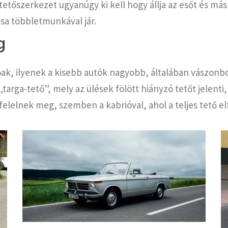
 tetőszerkezet ugyanúgy ki kell hogy állja az esőt és má
sa többletmunkával jár.
g
ak, ilyenek a kisebb autók nagyobb, általában vászonbor
targa-tető”, mely az ülések fölött hiányzó tetőt jelent
elelnek meg, szemben a kabrióval, ahol a teljes tető el