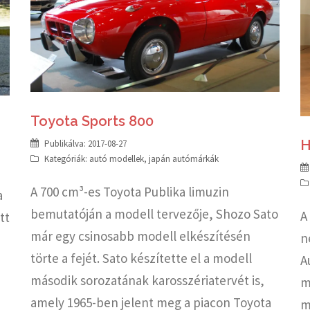
Toyota Sports 800
H
Publikálva:
2017-08-27
Kategóriák:
autó modellek
,
japán autómárkák
A 700 cm³-es Toyota Publika limuzin
a
bemutatóján a modell tervezője, Shozo Sato
A
tt
már egy csinosabb modell elkészítésén
n
törte a fejét. Sato készítette el a modell
A
második sorozatának karosszériatervét is,
m
amely 1965-ben jelent meg a piacon Toyota
m