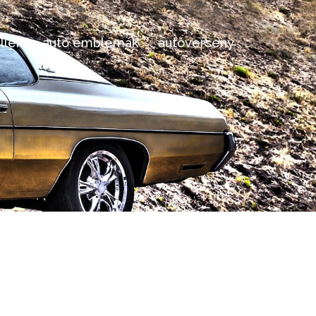
llek
autó emblémák
autóverseny