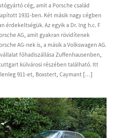
utógyártó cég, amit a Porsche család
lapított 1931-ben. Két másik nagy cégben
an érdekeltségük. Az egyik a Dr. Ing h.c. F
orsche AG, amit gyakran rövidítenek
orsche AG-nek is, a másik a Volkswagen AG.
 vállalat főhadiszállása Zuffenhausenben,
tuttgart külvárosi részében található. Itt
elenleg 911-et, Boxstert, Caymant […]