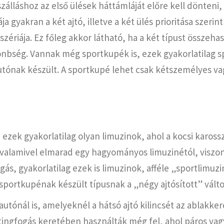
lláshoz az első ülések háttámláját előre kell dönteni, 
 gyakran a két ajtó, illetve a két ülés prioritása szerin
szériája. Ez főleg akkor látható, ha a két típust összeha
önbség. Vannak még sportkupék is, ezek gyakorlatilag sp
ónak készült. A sportkupé lehet csak kétszemélyes vag
zek gyakorlatilag olyan limuzinok, ahol a kocsi karossz
 valamivel elmarad egy hagyományos limuzinétól, viszont 
ás, gyakorlatilag ezek is limuzinok, afféle „sportlimuzi
portkupénak készült típusnak a „négy ajtósított” válto
tónál is, amelyeknél a hátsó ajtó kilincsét az ablakkeret
ingfogás keretében használták még fel, ahol páros vag