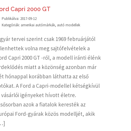
ord Capri 2000 GT
Publikálva:
2017-09-12
Kategóriák:
amerikai autómárkák
,
autó modellek
 gyár tervei szerint csak 1969 februárjától
elenhettek volna meg sajtófelvételek a
ord Capri 2000 GT -ről, a modell iránti élénk
rdeklődés miatt a közönség azonban már
ét hónappal korábban láthatta az első
otókat. A Ford a Capri-modellel kétségkívül
j vásárlói igényeket hívott életre.
lsősorban azok a fiatalok keresték az
urópai Ford-gyárak közös modelljét, akik
…]