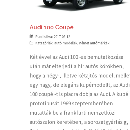
Audi 100 Coupé
Publikálva:
2017-09-12
Kategóriák:
autó modellek
,
német autómárkák
Két évvel az Audi 100 -as bemutatkozása
után már elterjedt a hír autós körökben,
hogy a négy-, illetve kétajtós modell melle
egy nagy, de elegáns kupémodellt, az Audi
100 coupé -t is piacra dobja az Audi. A kupé
prototípusát 1969 szeptemberében
mutatták be a frankfurti nemzetközi
autószalon keretében, a sorozatgyártásig,