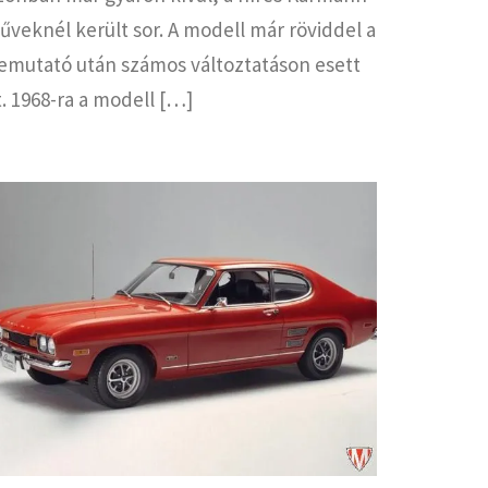
űveknél került sor. A modell már röviddel a
emutató után számos változtatáson esett
t. 1968-ra a modell […]