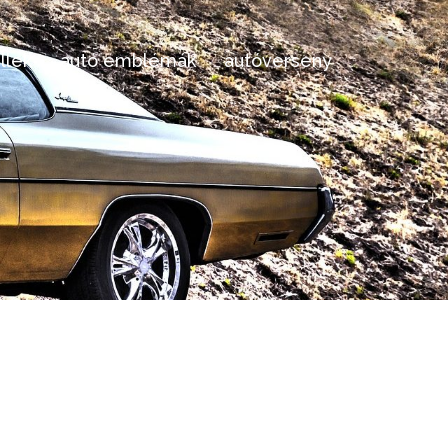
llek
autó emblémák
autóverseny