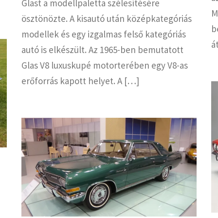
Glast a modellpaletta szélesítésére
M
ösztönözte. A kisautó után középkategóriás
b
modellek és egy izgalmas felső kategóriás
á
autó is elkészült. Az 1965-ben bemutatott
Glas V8 luxuskupé motorterében egy V8-as
erőforrás kapott helyet. A […]