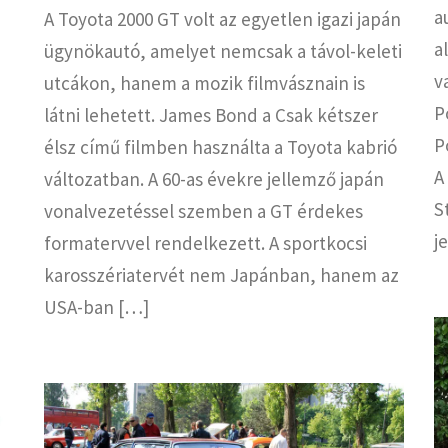
a
A Toyota 2000 GT volt az egyetlen igazi japán
a
ügynökautó, amelyet nemcsak a távol-keleti
v
utcákon, hanem a mozik filmvásznain is
P
látni lehetett. James Bond a Csak kétszer
P
élsz című filmben használta a Toyota kabrió
A
változatban. A 60-as évekre jellemző japán
S
vonalvezetéssel szemben a GT érdekes
j
formatervvel rendelkezett. A sportkocsi
karosszériatervét nem Japánban, hanem az
USA-ban […]