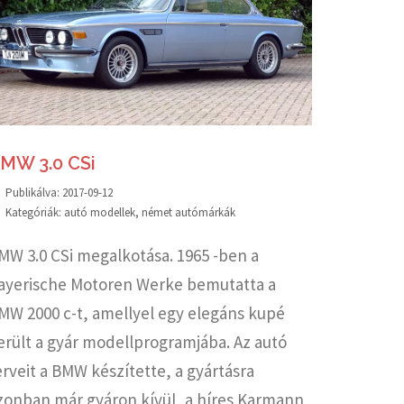
MW 3.0 CSi
Publikálva:
2017-09-12
Kategóriák:
autó modellek
,
német autómárkák
MW 3.0 CSi megalkotása. 1965 -ben a
ayerische Motoren Werke bemutatta a
MW 2000 c-t, amellyel egy elegáns kupé
erült a gyár modellprogramjába. Az autó
erveit a BMW készítette, a gyártásra
zonban már gyáron kívül, a híres Karmann