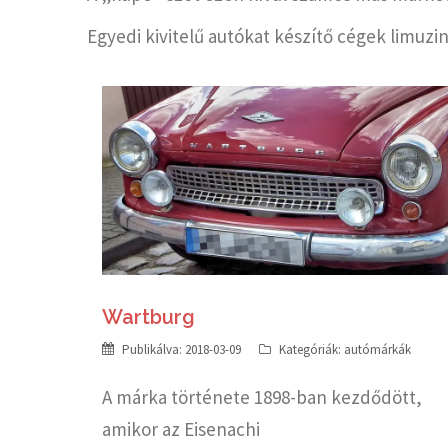
Egyedi kivitelű autókat készítő cégek limuzin
Wartburg
Publikálva:
2018-03-09
Kategóriák:
autómárkák
A márka története 1898-ban kezdődött,
amikor az Eisenachi