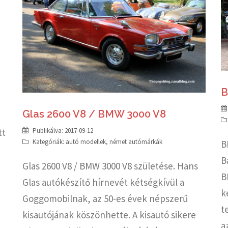
B
Glas 2600 V8 / BMW 3000 V8
tt
Publikálva:
2017-09-12
Kategóriák:
autó modellek
,
német autómárkák
B
B
Glas 2600 V8 / BMW 3000 V8 születése. Hans
B
Glas autókészítő hírnevét kétségkívül a
k
Goggomobilnak, az 50-es évek népszerű
t
kisautójának köszönhette. A kisautó sikere
a