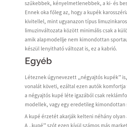
szűkebbek, kényelmetlenebbek, a ki- és beszá
Ennek oka főleg az, hogy a kupék karosszériája
kivitellel, mint ugyanazon típus limuzinkaros
limuzinváltozata között minimális csak a kül
amik alapmodellje nem kimondottan sportaut
készül lenyitható változat is, ez a kabrió.
Egyéb
Léteznek úgynevezett „négyajtós kupék” is, e
vonalát követi, ezáltal ezen autók komfortja
a négyajtós kupé léte igazából csak reklámfog
modellek, vagy egy eredetileg kimondottan s
A kupé érzetét akarják kelteni néhány olyan au
A „kupé” szót ezen kívül számos más market