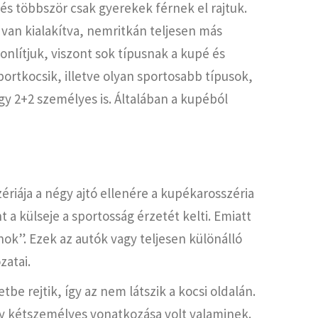
és többször csak gyerekek férnek el rajtuk.
t van kialakítva, nemritkán teljesen más
sonlítjuk, viszont sok típusnak a kupé és
ortkocsik, illetve olyan sportosabb típusok,
y 2+2 személyes is. Általában a kupéból
ériája a négy ajtó ellenére a kupékarosszéria
a külseje a sportosság érzetét kelti. Emiatt
nok”. Ezek az autók vagy teljesen különálló
zatai.
be rejtik, így az nem látszik a kocsi oldalán.
y kétszemélyes vonatkozása volt valaminek.