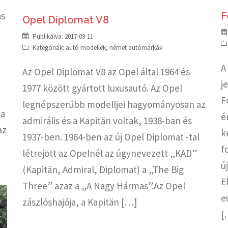
F
ás
Opel Diplomat V8
Publikálva:
2017-09-11
Kategóriák:
autó modellek
,
német autómárkák
A
Az Opel Diplomat V8 az Opel által 1964 és
j
1977 között gyártott luxusautó. Az Opel
F
legnépszerűbb modelljei hagyományosan az
 a
é
admirális és a Kapitän voltak, 1938-ban és
az
k
1937-ben. 1964-ben az új Opel Diplomat -tal
f
létrejött az Opelnél az úgynevezett „KAD”
ú
(Kapitän, Admiral, Diplomat) a „The Big
E
Three” azaz a „A Nagy Hármas”.Az Opel
e
zászlóshajója, a Kapitän […]
[