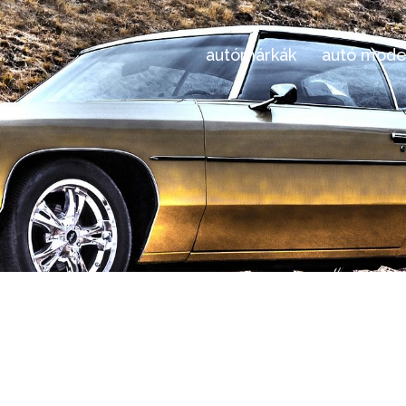
autómárkák
autó mode