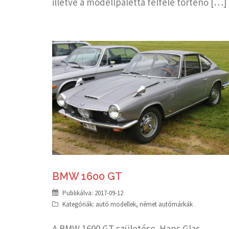
illetve a modellpaletta felfelé történő […]
BMW 1600 GT
Publikálva:
2017-09-12
Kategóriák:
autó modellek
,
német autómárkák
A BMW 1600 GT születése. Hans Glas