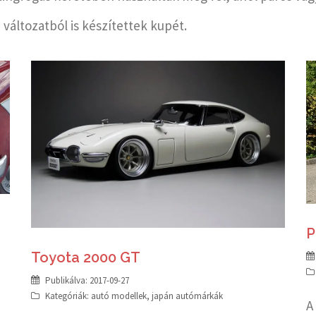
 változatból is készítettek kupét.
P
Toyota 2000 GT
Publikálva:
2017-09-27
Kategóriák:
autó modellek
,
japán autómárkák
A