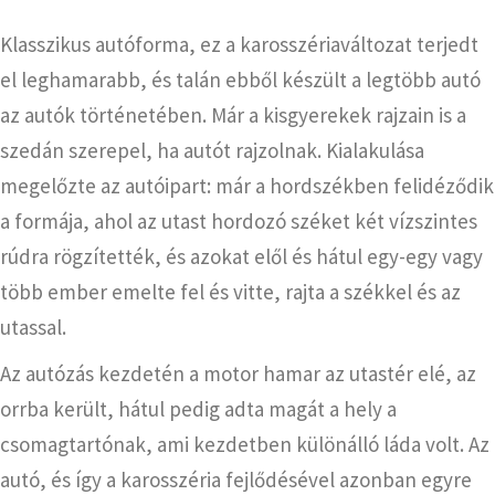
Klasszikus autóforma, ez a karosszériaváltozat terjedt
el leghamarabb, és talán ebből készült a legtöbb autó
az autók történetében. Már a kisgyerekek rajzain is a
szedán szerepel, ha autót rajzolnak. Kialakulása
megelőzte az autóipart: már a hordszékben felidéződik
a formája, ahol az utast hordozó széket két vízszintes
rúdra rögzítették, és azokat elől és hátul egy-egy vagy
több ember emelte fel és vitte, rajta a székkel és az
utassal.
Az autózás kezdetén a motor hamar az utastér elé, az
orrba került, hátul pedig adta magát a hely a
csomagtartónak, ami kezdetben különálló láda volt. Az
autó, és így a karosszéria fejlődésével azonban egyre