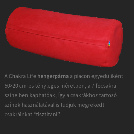
A Chakra Life
hengerpárna
a piacon egyedüliként
50×20 cm-es tényleges méretben, a 7 főcsakra
színeiben kaphatóak, így a csakrákhoz tartozó
színek használatával is tudjuk megrekedt
csakráinkat “tisztítani”.