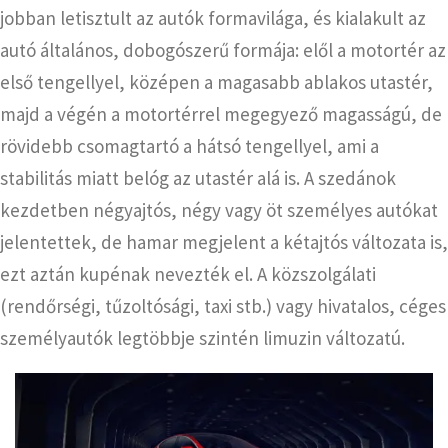
jobban letisztult az autók formavilága, és kialakult az
autó általános, dobogószerű formája: elől a motortér az
első tengellyel, középen a magasabb ablakos utastér,
majd a végén a motortérrel megegyező magasságú, de
rövidebb csomagtartó a hátsó tengellyel, ami a
stabilitás miatt belóg az utastér alá is. A szedánok
kezdetben négyajtós, négy vagy öt személyes autókat
jelentettek, de hamar megjelent a kétajtós változata is,
ezt aztán kupénak nevezték el. A közszolgálati
(rendőrségi, tűzoltósági, taxi stb.) vagy hivatalos, céges
személyautók legtöbbje szintén limuzin változatú.