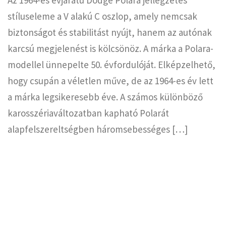
Az 1964-es évjáratú Dodge Polara jellegzetes
stíluseleme a V alakú C oszlop, amely nemcsak
biztonságot és stabilitást nyújt, hanem az autónak
karcsú megjelenést is kölcsönöz. A márka a Polara-
modellel ünnepelte 50. évfordulóját. Elképzelhető,
hogy csupán a véletlen műve, de az 1964-es év lett
a márka legsikeresebb éve. A számos különböző
karosszériaváltozatban kapható Polarát
alapfelszereltségben háromsebességes […]