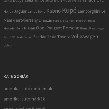
Ferrari
Dodge
Elektromos autó
Elon Musk
Daewoo
Kupé
Kabrió
Jaguar
Lamborghini
Le
Honda
James Bond
Mans-i autvóerseny
Limuzin
Marcello Gandini
Maserati
Mazda
Opel
Porsche
Peugeot
Nissan
Renault
Mercedes-Benz
Rolls-Royce
Volkswagen
Toyota
Szedán
Tesla
Saab
SEAT
Skoda
Suzuki
Volvo
KATEGÓRIÁK
amerikai autó emblémák
amerikai autómárkák