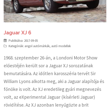
Jaguar XJ 6
Publikálva:
2017-09-05
Kategóriák:
angol autómárkák
,
autó modellek
1968. szeptember 26-án, a Londoni Motor Show
előestéjén került sor a Jaguar XJ sorozatának
bemutatására. Az időtlen karosszéria tervét Sir
William Lyons alkotta meg, aki a Jaguar alapítója és
főnöke is volt. Az XJ eredetileg gyári megnevezés
volt, az eXperimental Jaguar (kísérleti Jaguar)
rövidítése. Az XJ azonban lenyűgözte a brit