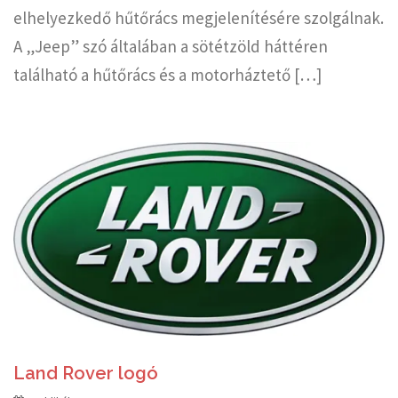
elhelyezkedő hűtőrács megjelenítésére szolgálnak.
A „Jeep” szó általában a sötétzöld háttéren
található a hűtőrács és a motorháztető […]
Land Rover logó