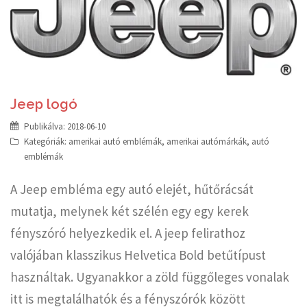
Jeep logó
Publikálva:
2018-06-10
Kategóriák:
amerikai autó emblémák
,
amerikai autómárkák
,
autó
emblémák
A Jeep embléma egy autó elejét, hűtőrácsát
mutatja, melynek két szélén egy egy kerek
fényszóró helyezkedik el. A jeep felirathoz
valójában klasszikus Helvetica Bold betűtípust
használtak. Ugyanakkor a zöld függőleges vonalak
itt is megtalálhatók és a fényszórók között