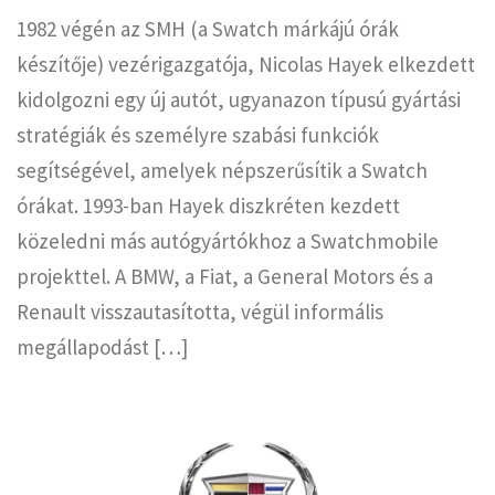
1982 végén az SMH (a Swatch márkájú órák
készítője) vezérigazgatója, Nicolas Hayek elkezdett
kidolgozni egy új autót, ugyanazon típusú gyártási
stratégiák és személyre szabási funkciók
segítségével, amelyek népszerűsítik a Swatch
órákat. 1993-ban Hayek diszkréten kezdett
közeledni más autógyártókhoz a Swatchmobile
projekttel. A BMW, a Fiat, a General Motors és a
Renault visszautasította, végül informális
megállapodást […]