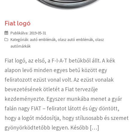
Fiat logó
Publikálva:
2019-05-31
Kategóriák:
autó emblémák
,
olasz autó emblémák
,
olasz
autómárkák
Fiat logó, az első, a F-I-A-T betűkből állt. A kék
alapon levő minden egyes betű között egy
feliratozott ezüst vonal volt. Az ezüst vonalak
bevezetésének ötletét a Fiat tervezője
kezdeményezte. Egyszer munkába menet a gyár
falán nagy FIAT – feliratot látott és úgy döntött,
hogy a logót módosítja, hogy stílusosabb és szemet
gyönyörködtetőbb legyen. Később […]