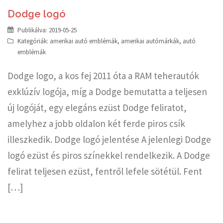
Dodge logó
Publikálva:
2019-05-25
Kategóriák:
amerikai autó emblémák
,
amerikai autómárkák
,
autó
emblémák
Dodge logo, a kos fej 2011 óta a RAM teherautók
exklúzív logója, míg a Dodge bemutatta a teljesen
új logóját, egy elegáns ezüst Dodge feliratot,
amelyhez a jobb oldalon két ferde piros csík
illeszkedik. Dodge logó jelentése A jelenlegi Dodge
logó ezüst és piros színekkel rendelkezik. A Dodge
felirat teljesen ezüst, fentről lefele sötétül. Fent
[…]