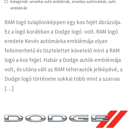
Kategóriák:
amerikai autó emblémák
,
amerikai autómárkák
,
autó
emblémák
RAM logó tulajdonképpen egy kos fejét ábrázolja.
Ez a logó korábban a Dodge logó -volt. RAM logó
eredete Kevés autómárka emblémája olyan
felismerhető és tisztelettet követelő mint a RAM
logó a kos fejjel. Habár a Dodge autók emblémája
volt, és utána vált az RAM teherautók jelképévé, a
Dodge logó története sokkal több mint a szarvas
[…]