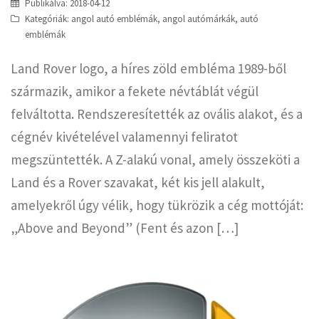
Publikálva:
2018-04-12
Kategóriák:
angol autó emblémák
,
angol autómárkák
,
autó
emblémák
Land Rover logo, a híres zöld embléma 1989-ből
származik, amikor a fekete névtáblát végül
felváltotta. Rendszeresítették az ovális alakot, és a
cégnév kivételével valamennyi feliratot
megszüntették. A Z-alakú vonal, amely összeköti a
Land és a Rover szavakat, két kis jell alakult,
amelyekről úgy vélik, hogy tükrözik a cég mottóját:
„Above and Beyond” (Fent és azon […]