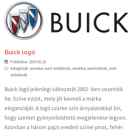
Buick logó
Publikálva:
2019-05-23
Kategóriák:
amerikai autó emblémák
,
amerikai autómárkák
,
autó
emblémák
Buick logó jelenlegi változatát 2002 -ben vezették
be. Színe ezüst, mely jól kiemeli a márka
eleganciáját. A logó szürke szín árnyalatokkal bír,
hogy szemet gyönyörködtető megjelenése legyen.
Azonban a három pajzs eredeti színei piros, fehér