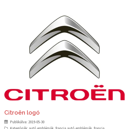
Citroën logó
Publikálva:
2019-05-30
Kategóriák:
autó emblémák
,
francia autó emblémák
,
francia