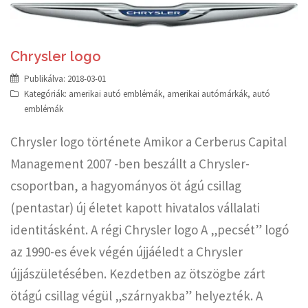
Chrysler logo
Publikálva:
2018-03-01
Kategóriák:
amerikai autó emblémák
,
amerikai autómárkák
,
autó
emblémák
Chrysler logo története Amikor a Cerberus Capital
Management 2007 -ben beszállt a Chrysler-
csoportban, a hagyományos öt ágú csillag
(pentastar) új életet kapott hivatalos vállalati
identitásként. A régi Chrysler logo A „pecsét” logó
az 1990-es évek végén újjáéledt a Chrysler
újjászületésében. Kezdetben az ötszögbe zárt
ötágú csillag végül „szárnyakba” helyezték. A