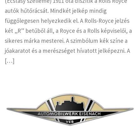
(Ecstasy szelleme) 1911 óta díszítik a Rolls Royce
autók hűtőrácsát. Mindkét jelkép mindig
függőlegesen helyezkedik el. A Rolls-Royce jelzés
két „R” betűből áll, a Royce és a Rolls képviselői, a
sikeres márka mesterei. A szimbólum kék színe a
jóakaratot és a merészséget hívatott jelképezni. A
[…]