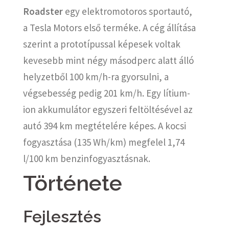
Roadster
egy elektromotoros sportautó,
a Tesla Motors első terméke. A cég állítása
szerint a prototípussal képesek voltak
kevesebb mint négy másodperc alatt álló
helyzetből 100 km/h-ra gyorsulni, a
végsebesség pedig 201 km/h. Egy lítium-
ion akkumulátor egyszeri feltöltésével az
autó 394 km megtételére képes. A kocsi
fogyasztása (135 Wh/km) megfelel 1,74
l/100 km benzinfogyasztásnak.
Története
Fejlesztés