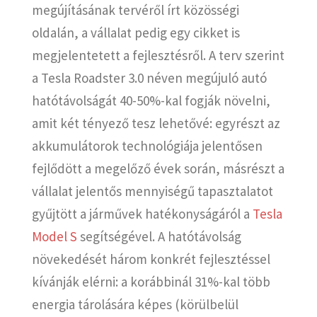
megújításának tervéről írt közösségi
oldalán, a vállalat pedig egy cikket is
megjelentetett a fejlesztésről. A terv szerint
a Tesla Roadster 3.0 néven megújuló autó
hatótávolságát 40-50%-kal fogják növelni,
amit két tényező tesz lehetővé: egyrészt az
akkumulátorok technológiája jelentősen
fejlődött a megelőző évek során, másrészt a
vállalat jelentős mennyiségű tapasztalatot
gyűjtött a járművek hatékonyságáról a
Tesla
Model S
segítségével. A hatótávolság
növekedését három konkrét fejlesztéssel
kívánják elérni: a korábbinál 31%-kal több
energia tárolására képes (körülbelül