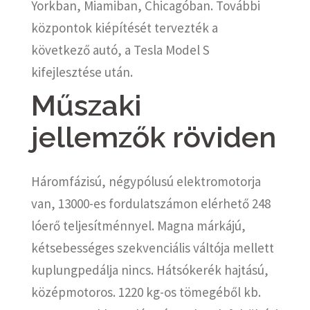
Yorkban, Miamiban, Chicagóban. További
központok kiépítését tervezték a
következő autó, a Tesla Model S
kifejlesztése után.
Műszaki
jellemzők röviden
Háromfázisú, négypólusú elektromotorja
van, 13000-es fordulatszámon elérhető 248
lóerő teljesítménnyel. Magna márkájú,
kétsebességes szekvenciális váltója mellett
kuplungpedálja nincs. Hátsókerék hajtású,
középmotoros. 1220 kg-os tömegéből kb.