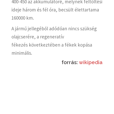
400-450 az akkumulátoré, melynek feltöltési
ideje három és fél óra, becsült élettartama
160000 km.
A jármű jellegéből adódóan nincs szükség
olajcserére, a regeneratív
fékezés következtében a fékek kopása
minimális.
forrás:
wikipedia