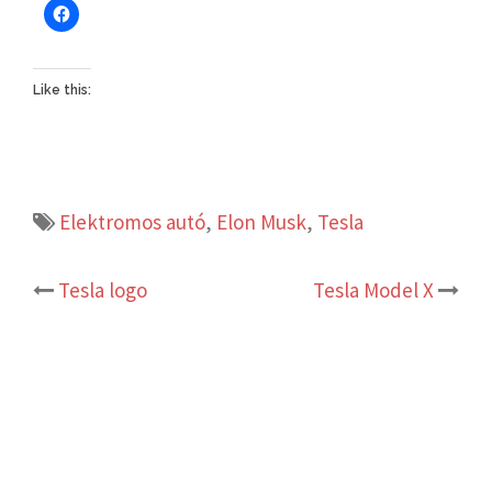
Like this:
Elektromos autó
,
Elon Musk
,
Tesla
Post
Tesla logo
Tesla Model X
navigation