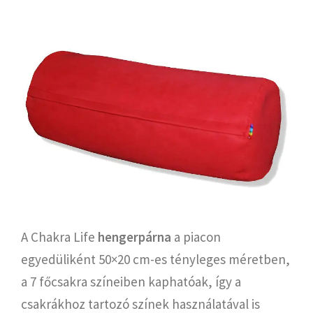
A Chakra Life
hengerpárna
a piacon
egyedüliként 50×20 cm-es tényleges méretben,
a 7 főcsakra színeiben kaphatóak, így a
csakrákhoz tartozó színek használatával is