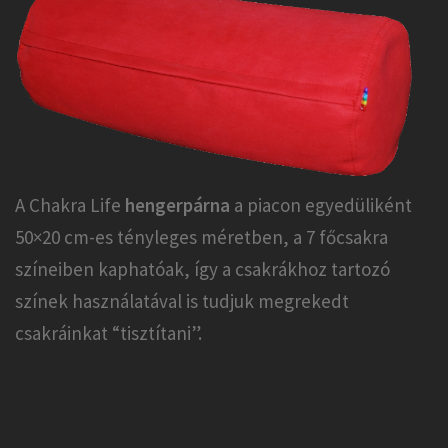
A Chakra Life
hengerpárna
a piacon egyedüliként
50×20 cm-es tényleges méretben, a 7 főcsakra
színeiben kaphatóak, így a csakrákhoz tartozó
színek használatával is tudjuk megrekedt
csakráinkat “tisztítani”.