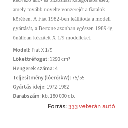
amely tovább növelte vonzerejét a fiatalok
körében. A Fiat 1982-ben leállította a modell
gyártását, a Bertone azonban egészen 1989-ig
önállóan készített X 1/9 modelleket.
Modell:
Fiat X 1/9
Lökettréfogat:
1290 cm
³
Hengerek száma:
4
Teljesítmény (lóerő/kW):
75/55
Gyártás ideje:
1972-1982
Darabszám:
kb. 180 000 db.
Forrás:
333 veterán autó