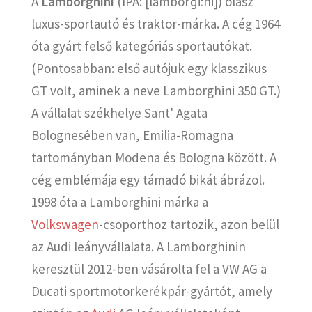
A
Lamborghini
(IPA:
[lamborˈɡiːni]
) olasz
luxus-sportautó és traktor-márka. A cég 1964
óta gyárt felső kategóriás sportautókat.
(Pontosabban: első autójuk egy klasszikus
GT volt, aminek a neve Lamborghini 350 GT.)
A vállalat székhelye Sant' Agata
Bolognesében van, Emilia-Romagna
tartományban Modena és Bologna között. A
cég emblémája egy támadó bikát ábrázol.
1998 óta a Lamborghini márka a
Volkswagen
-csoporthoz tartozik, azon belül
az Audi leányvállalata. A Lamborghinin
keresztül 2012-ben vásárolta fel a VW AG a
Ducati sportmotorkerékpár-gyártót, amely