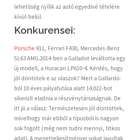
lehetőség nyílik az autó egyedivé tételére
kívül-belül.
Konkurensei:
Porsche
911, Ferrari F430, Mercedes-Benz
SL63 AMG.2014-ben a Galladot leváltotta egy
új modell, a Huracan LP610-4. Kérdés, hogy
jól döntötek-e az olaszok? Mert a Gallardo-
ból 10 éves pályafutása alatt 14.022-bot
sikerült eladnia a részvénytársaságnak. De
itt jö a válasz: Természetesen jól döntöttek,
mivelhogy már ebből a típusból is nagyon
sok fogott (még nem tudni mennyi, titkos
adat). A menetteljesítményei sokat javultak