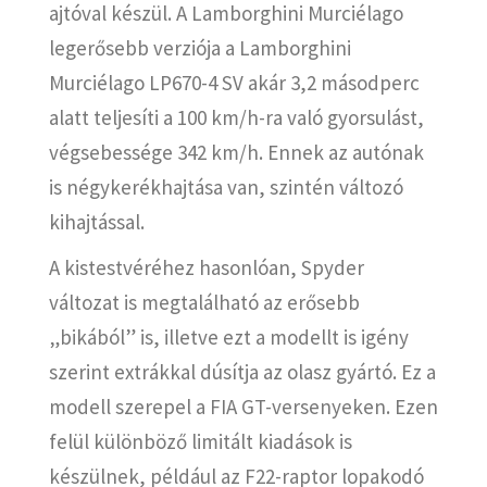
ajtóval készül. A Lamborghini Murciélago
legerősebb verziója a Lamborghini
Murciélago LP670-4 SV akár 3,2 másodperc
alatt teljesíti a 100 km/h-ra való gyorsulást,
végsebessége 342 km/h. Ennek az autónak
is négykerékhajtása van, szintén változó
kihajtással.
A kistestvéréhez hasonlóan, Spyder
változat is megtalálható az erősebb
„bikából” is, illetve ezt a modellt is igény
szerint extrákkal dúsítja az olasz gyártó. Ez a
modell szerepel a FIA GT-versenyeken. Ezen
felül különböző limitált kiadások is
készülnek, például az F22-raptor lopakodó