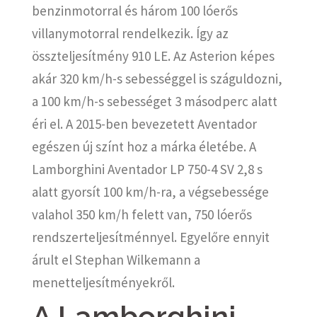
benzinmotorral és három 100 lóerős
villanymotorral rendelkezik. Így az
összteljesítmény 910 LE. Az Asterion képes
akár 320 km/h-s sebességgel is száguldozni,
a 100 km/h-s sebességet 3 másodperc alatt
éri el. A 2015-ben bevezetett Aventador
egészen új színt hoz a márka életébe. A
Lamborghini Aventador LP 750-4 SV 2,8 s
alatt gyorsít 100 km/h-ra, a végsebessége
valahol 350 km/h felett van, 750 lóerős
rendszerteljesítménnyel. Egyelőre ennyit
árult el Stephan Wilkemann a
menetteljesítményekről.
A Lamborghini