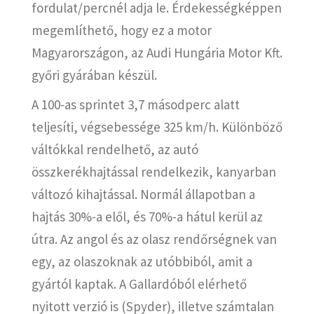
fordulat/percnél adja le. Érdekességképpen
megemlíthető, hogy ez a motor
Magyarországon, az Audi Hungária Motor Kft.
győri gyárában készül.
A 100-as sprintet 3,7 másodperc alatt
teljesíti, végsebessége 325 km/h. Különböző
váltókkal rendelhető, az autó
összkerékhajtással rendelkezik, kanyarban
változó kihajtással. Normál állapotban a
hajtás 30%-a elől, és 70%-a hátul kerül az
útra. Az angol és az olasz rendőrségnek van
egy, az olaszoknak az utóbbiból, amit a
gyártól kaptak. A Gallardóból elérhető
nyitott verzió is (Spyder), illetve számtalan