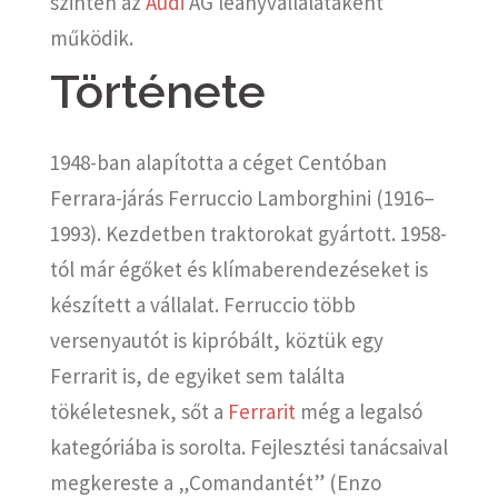
szintén az
Audi
AG leányvállalataként
működik.
Története
1948-ban alapította a céget Centóban
Ferrara-járás Ferruccio Lamborghini (1916–
1993). Kezdetben traktorokat gyártott. 1958-
tól már égőket és klímaberendezéseket is
készített a vállalat. Ferruccio több
versenyautót is kipróbált, köztük egy
Ferrarit is, de egyiket sem találta
tökéletesnek, sőt a
Ferrarit
még a legalsó
kategóriába is sorolta. Fejlesztési tanácsaival
megkereste a „Comandantét” (Enzo