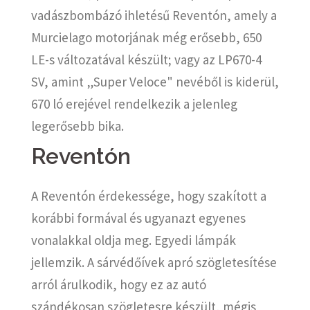
vadászbombázó ihletésű Reventón, amely a
Murcielago motorjának még erősebb, 650
LE-s változatával készült; vagy az LP670-4
SV, amint „Super Veloce" nevéből is kiderül,
670 ló erejével rendelkezik a jelenleg
legerősebb bika.
Reventón
A Reventón érdekessége, hogy szakított a
korábbi formával és ugyanazt egyenes
vonalakkal oldja meg. Egyedi lámpák
jellemzik. A sárvédőívek apró szögletesítése
arról árulkodik, hogy ez az autó
szándékosan szögletesre készült, mégis