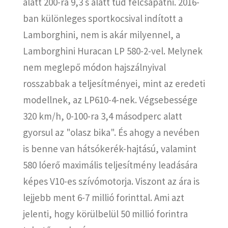
alatt 200-ra 9,3 s alatt tud felcsapatni. 2016-
ban különleges sportkocsival indított a
Lamborghini, nem is akár milyennel, a
Lamborghini Huracan LP 580-2-vel. Melynek
nem meglepő módon hajszálnyival
rosszabbak a teljesítményei, mint az eredeti
modellnek, az LP610-4-nek. Végsebessége
320 km/h, 0-100-ra 3,4 másodperc alatt
gyorsul az "olasz bika". És ahogy a nevében
is benne van hátsókerék-hajtású, valamint
580 lóerő maximális teljesítmény leadására
képes V10-es szívómotorja. Viszont az ára is
lejjebb ment 6-7 millió forinttal. Ami azt
jelenti, hogy körülbelül 50 millió forintra