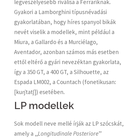
legveszélyesebb riválisa a Ferrariknak.
Gyakori a Lamborghini típusnévadási
gyakorlatában, hogy híres spanyol bikák
nevét viselik a modellek, mint például a
Miura, a Gallardo és a Murciélago,
Aventador, azonban számos más esetben
ettől eltérő a gyári nevezéktan gyakorlata,
így a 350 GT, a 400 GT, a Silhouette, az
Espada LM002, a Countach (fonetikusan:
[kuŋˈtatʃ]
) esetében.
LP modellek
Sok modell neve mellé írják az LP szócskát,
amely a „
Longitudinale Posteriore
”