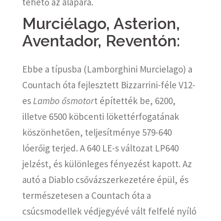
tehető az alapára.
Murciélago, Asterion,
Aventador, Reventón:
Ebbe a típusba (Lamborghini Murcielago) a
Countach óta fejlesztett Bizzarrini-féle V12-
es
Lambo ősmotor
t építették be, 6200,
illetve 6500 köbcenti lökettérfogatának
köszönhetően, teljesítménye 579-640
lóerőig terjed. A 640 LE-s változat LP640
jelzést, és különleges fényezést kapott. Az
autó a Diablo csővázszerkezetére épül, és
természetesen a Countach óta a
csúcsmodellek védjegyévé vált felfelé nyíló