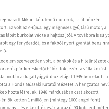
 megmaradt Mikuni kétütemű motorok, saját pénzén
ort. Ez volt az
A-típus:
egy mágneses gyújtású motor, a
as lábát burkolat védte a hajtószíjtól. A továbbra is súly
olt egy fenyőerdőt, és a fákból nyert gyantát benzinn
elő.
edelem szervezetlen volt, a bankok és a hitelintézetek
rkerékpár-kereskedői hálózatok, ezért a vállalkozást
da miután a dugattyúgyűrű-üzletágat 1945-ben eladta a
tta a Honda Műszaki Kutatóintézetet. A hangzatos nev
akeo hozta létre, aki 1948 márciusában csatlakozott
 ők ketten 1 millió jen (mintegy 1000 angol font)
ompanyt, és elkezdték gyártani az új 90 köbcentiméter