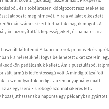
e a háborút követő gazdasági összeomlást. Prosperáló
adásából, és a tökéletesen kidolgozott részleteket és
sal alapozta meg hírnevét. Mire a vállalat elkezdett
skedői már számos sikert tudhattak maguk mögött. A
ályáin bizonyították képességeiket, és hamarosan a
használt kétütemű Mikuni motorok primitívek és aprók
nban kis méretüknél fogva be lehetett őket szerelni eg
lkedőkön pedálozniuk kellett. Ám a pusztulásból talpr
zált jármű is létfontosságú volt. A mindig túlzsúfolt
tak, a személyautók pedig az üzemanyaghiány miatt
Ez az egyszerű kis robogó azonnal sikeres lett.
 hozzájuthassanak a naponta egy példányban gyártott