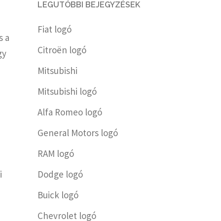
LEGUTÓBBI BEJEGYZÉSEK
Fiat logó
s a
Citroën logó
gy
Mitsubishi
Mitsubishi logó
Alfa Romeo logó
General Motors logó
RAM logó
i
Dodge logó
Buick logó
Chevrolet logó