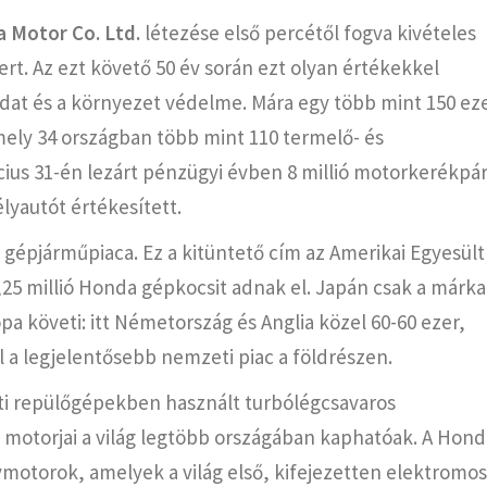
 Motor Co. Ltd.
létezése első percétől fogva kivételes
rt. Az ezt követő 50 év során ezt olyan értékekkel
udat és a környezet védelme. Mára egy több mint 150 ez
mely 34 országban több mint 110 termelő- és
ius 31-én lezárt pénzügyi évben 8 millió motorkerékpár
lyautót értékesített.
épjárműpiaca. Ez a kitüntető cím az Amerikai Egyesült
1,25 millió Honda gépkocsit adnak el. Japán csak a márka
a követi: itt Németország és Anglia közel 60-60 ezer,
l a legjelentősebb nemzeti piac a földrészen.
ti repülőgépekben használt turbólégcsavaros
motorjai a világ legtöbb országában kaphatóak. A Hond
ymotorok, amelyek a világ első, kifejezetten elektromos