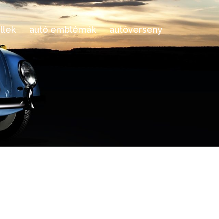
llek
autó emblémák
autóverseny