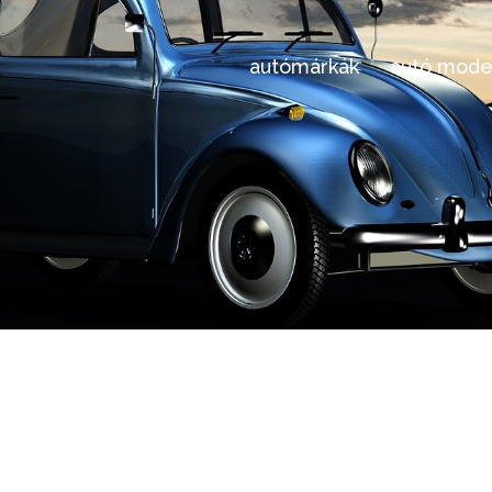
autómárkák
autó mode