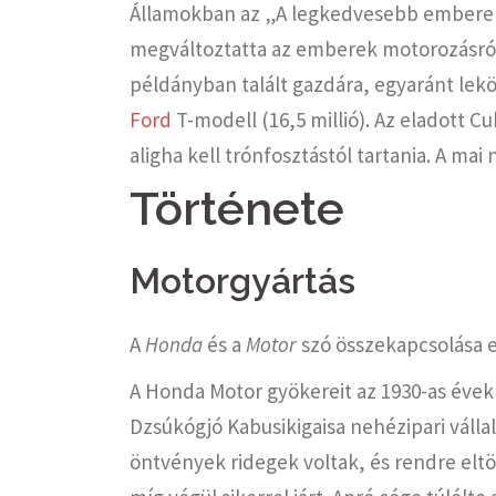
Államokban az „A legkedvesebb emberek
megváltoztatta az emberek motorozásról 
példányban talált gazdára, egyaránt lekö
Ford
T-modell (16,5 millió). Az eladott C
aligha kell trónfosztástól tartania. A ma
Története
Motorgyártás
A
Honda
és a
Motor
szó összekapcsolása e
A Honda Motor gyökereit az 1930-as évekb
Dzsúkógjó Kabusikigaisa nehézipari válla
öntvények ridegek voltak, és rendre eltö