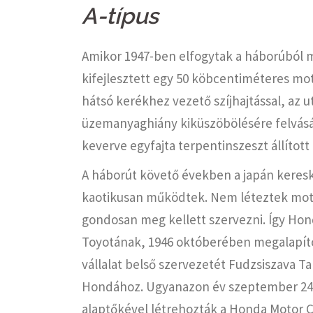
A-típus
Amikor 1947-ben elfogytak a háborúból
kifejlesztett egy 50 köbcentiméteres mot
hátsó kerékhez vezető szíjhajtással, az ut
üzemanyaghiány kiküszöbölésére felvásár
keverve egyfajta terpentinszeszt állított 
A háborút követő években a japán keresk
kaotikusan működtek. Nem léteztek moto
gondosan meg kellett szervezni. Így Hon
Toyotának, 1946 októberében megalapíto
vállalat belső szervezetét Fudzsiszava T
Hondához. Ugyanazon év szeptember 24-én
alaptőkével létrehozták a Honda Motor C