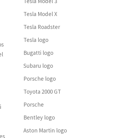
Tesla Model 3
Tesla Model X
Tesla Roadster
Tesla logo
os
Bugatti logo
el
Subaru logo
Porsche logo
Toyota 2000 GT
Porsche
ű
Bentley logo
Aston Martin logo
es