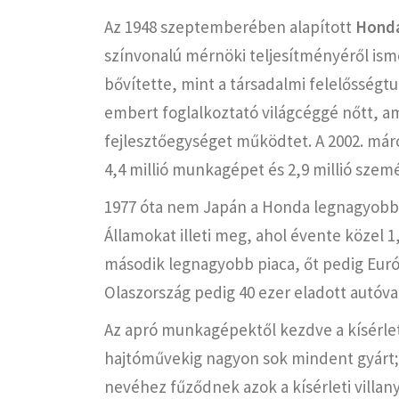
Az 1948 szeptemberében alapított
Honda
színvonalú mérnöki teljesítményéről isme
bővítette, mint a társadalmi felelősségt
embert foglalkoztató világcéggé nőtt, a
fejlesztőegységet működtet. A 2002. márc
4,4 millió munkagépet és 2,9 millió szemé
1977 óta nem Japán a Honda legnagyobb g
Államokat illeti meg, ahol évente közel 
második legnagyobb piaca, őt pedig Európ
Olaszország pedig 40 ezer eladott autóva
Az apró munkagépektől kezdve a kísérle
hajtóművekig nagyon sok mindent gyárt; 
nevéhez fűződnek azok a kísérleti villan