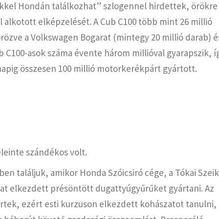
kel Hondán találkozhat” szlogennel hirdettek, örökre
alkotott elképzelését. A Cub C100 több mint 26 millió
rözve a Volkswagen Bogarat (mintegy 20 millió darab) é
ub C100-asok száma évente három millióval gyarapszik, í
i napig összesen 100 millió motorkerékpárt gyártott.
leinte szándékos volt.
en találjuk, amikor Honda Szóicsiró cége, a Tókai Szeik
lat elkezdett présöntött dugattyúgyűrűket gyártani. Az
rtek, ezért esti kurzuson elkezdett kohászatot tanulni,