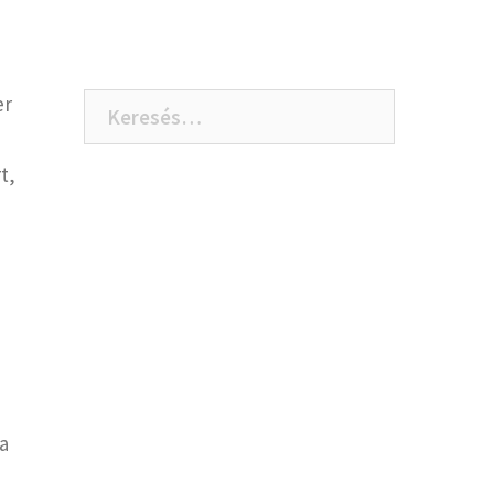
er
Keresés:
t,
a