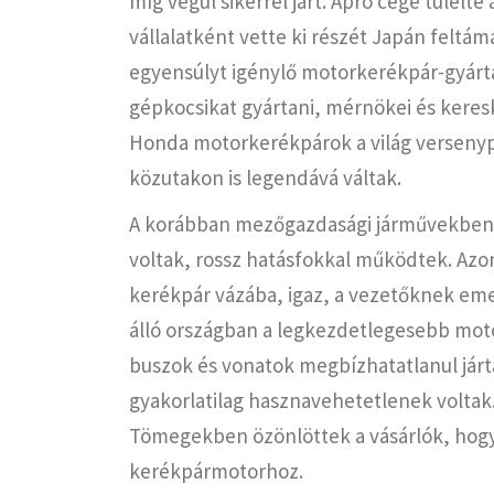
míg végül sikerrel járt. Apró cége túlélt
vállalatként vette ki részét Japán feltám
egyensúlyt igénylő motorkerékpár-gyártás
gépkocsikat gyártani, mérnökei és kere
Honda motorkerékpárok a világ versenyp
közutakon is legendává váltak.
A korábban mezőgazdasági járművekben 
voltak, rossz hatásfokkal működtek. Azo
kerékpár vázába, igaz, a vezetőknek eme
álló országban a legkezdetlegesebb motori
buszok és vonatok megbízhatatlanul jár
gyakorlatilag hasznavehetetlenek voltak. 
Tömegekben özönlöttek a vásárlók, hogy
kerékpármotorhoz.