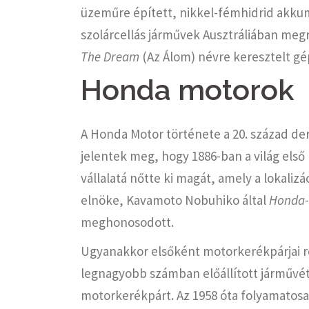
üzeműre épített, nikkel-fémhidrid akkum
szolárcellás járművek Ausztráliában me
The Dream
(Az Álom) névre keresztelt gép
Honda motorok
A Honda Motor története a 20. század de
jelentek meg, hogy 1886-ban a világ első
vállalatá nőtte ki magát, amely a lokalizác
elnöke, Kavamoto Nobuhiko által
Honda
meghonosodott.
Ugyanakkor elsőként motorkerékpárjai rév
legnagyobb számban előállított járművé
motorkerékpárt. Az 1958 óta folyamatosa