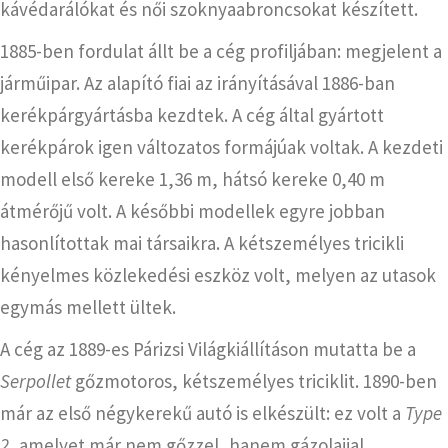
kávédarálókat és női szoknyaabroncsokat készített.
1885-ben fordulat állt be a cég profiljában: megjelent a
járműipar. Az alapító fiai az irányításával 1886-ban
kerékpárgyártásba kezdtek. A cég által gyártott
kerékpárok igen változatos formájúak voltak. A kezdeti
modell első kereke 1,36 m, hátsó kereke 0,40 m
átmérőjű volt. A későbbi modellek egyre jobban
hasonlítottak mai társaikra. A kétszemélyes tricikli
kényelmes közlekedési eszköz volt, melyen az utasok
egymás mellett ültek.
A cég az 1889-es Párizsi Világkiállításon mutatta be a
Serpollet
gőzmotoros, kétszemélyes triciklit. 1890-ben
már az első négykerekű autó is elkészült: ez volt a
Type
2
, amelyet már nem gőzzel, hanem gázolajjal