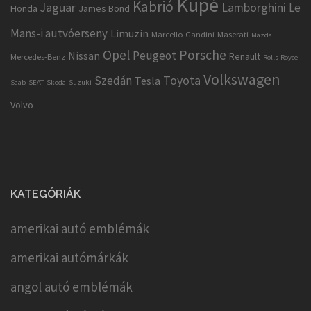
Kupé
Kabrió
Jaguar
Lamborghini
Le
Honda
James Bond
Mans-i autvóerseny
Limuzin
Marcello Gandini
Maserati
Mazda
Opel
Porsche
Peugeot
Nissan
Renault
Mercedes-Benz
Rolls-Royce
Volkswagen
Toyota
Szedán
Tesla
Saab
SEAT
Skoda
Suzuki
Volvo
KATEGÓRIÁK
amerikai autó emblémák
amerikai autómárkák
angol autó emblémák