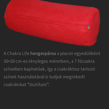
A Chakra Life
hengerpárna
a piacon egyedüliként
50×20 cm-es tényleges méretben, a 7 főcsakra
színeiben kaphatóak, így a csakrákhoz tartozó
színek használatával is tudjuk megrekedt
csakráinkat “tisztítani”.