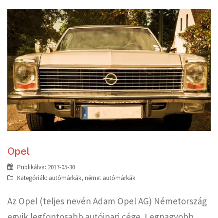
Opel
Publikálva:
2017-05-30
Kategóriák:
autómárkák
,
német autómárkák
Az Opel (teljes nevén Adam Opel AG) Németország
egyik legfontosabb autóipari cége. Legnagyobb