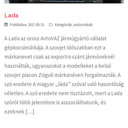
Lada
Publikálva:
2017-05-31
Kategóriák:
autómárkák
A Lada az orosz AvtoVAZ járműgyártó vállalat
gépkocsimárkája. A szovjet időszakban ezt a
márkanevet csak az exportra szánt járműveknél
használták, ugyanazokat a modelleket a belső
szovjet piacon Zsiguli márkanéven forgalmazták. A
szó eredete A magyar „láda” szóval való hasonlóság
véletlen. A szó eredete nem tisztázott, mert a Lada
szóról több jelentésre is asszociálhatunk, és
ezeknek […]