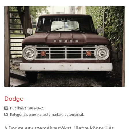
Dodge
Publikálva:
2017-06-20
Kategóriák:
amerikai autómárkák
,
autómárkák
A Dodge egy személyautókat, illetve könnyű és