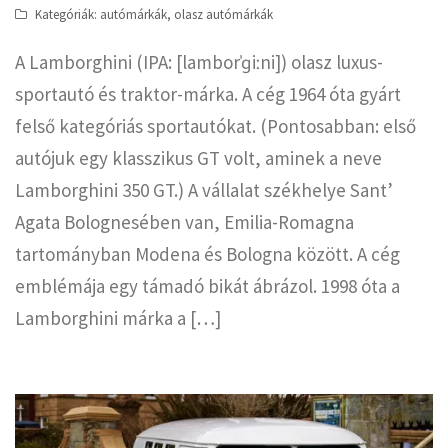
Kategóriák:
autómárkák
,
olasz autómárkák
A Lamborghini (IPA: [lamborˈɡiːni]) olasz luxus-
sportautó és traktor-márka. A cég 1964 óta gyárt
felső kategóriás sportautókat. (Pontosabban: első
autójuk egy klasszikus GT volt, aminek a neve
Lamborghini 350 GT.) A vállalat székhelye Sant’
Agata Bolognesében van, Emilia-Romagna
tartományban Modena és Bologna között. A cég
emblémája egy támadó bikát ábrázol. 1998 óta a
Lamborghini márka a […]