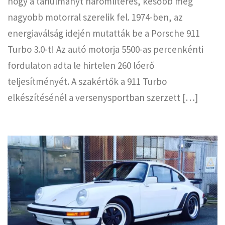
hogy a tanulmányt háromliteres, később még
nagyobb motorral szerelik fel. 1974-ben, az
energiaválság idején mutatták be a Porsche 911
Turbo 3.0-t! Az autó motorja 5500-as percenkénti
fordulaton adta le hirtelen 260 lóerő
teljesítményét. A szakértők a 911 Turbo
elkészítésénél a versenysportban szerzett […]