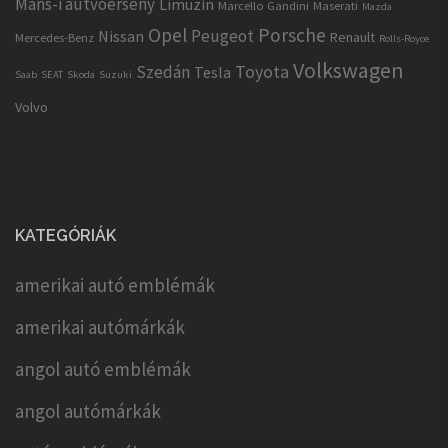
Mans-i autvóerseny
Limuzin
Marcello Gandini
Maserati
Mazda
Opel
Porsche
Peugeot
Nissan
Renault
Mercedes-Benz
Rolls-Royce
Volkswagen
Toyota
Szedán
Tesla
Saab
SEAT
Skoda
Suzuki
Volvo
KATEGÓRIÁK
amerikai autó emblémák
amerikai autómárkák
angol autó emblémák
angol autómárkák