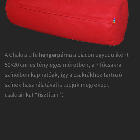
A Chakra Life
hengerpárna
a piacon egyedüliként
50×20 cm-es tényleges méretben, a 7 főcsakra
színeiben kaphatóak, így a csakrákhoz tartozó
színek használatával is tudjuk megrekedt
csakráinkat “tisztítani”.