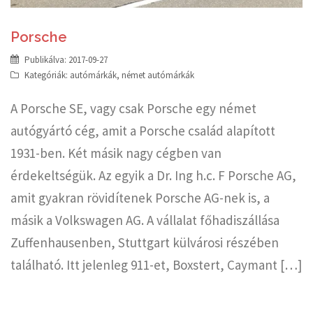
Porsche
Publikálva:
2017-09-27
Kategóriák:
autómárkák
,
német autómárkák
A Porsche SE, vagy csak Porsche egy német
autógyártó cég, amit a Porsche család alapított
1931-ben. Két másik nagy cégben van
érdekeltségük. Az egyik a Dr. Ing h.c. F Porsche AG,
amit gyakran rövidítenek Porsche AG-nek is, a
másik a Volkswagen AG. A vállalat főhadiszállása
Zuffenhausenben, Stuttgart külvárosi részében
található. Itt jelenleg 911-et, Boxstert, Caymant […]