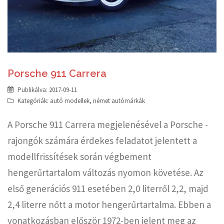
Porsche 911 Carrera
Publikálva:
2017-09-11
Kategóriák:
autó modellek
,
német autómárkák
A Porsche 911 Carrera megjelenésével a Porsche -
rajongók számára érdekes feladatot jelentett a
modellfrissítések során végbement
hengerűrtartalom változás nyomon követése. Az
első generációs 911 esetében 2,0 literről 2,2, majd
2,4 literre nőtt a motor hengerűrtartalma. Ebben a
vonatkozásban először 1972-ben jelent meg az