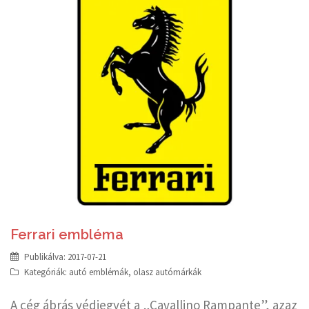
Ferrari embléma
Publikálva:
2017-07-21
Kategóriák:
autó emblémák
,
olasz autómárkák
A cég ábrás védjegyét a „Cavallino Rampante”, azaz