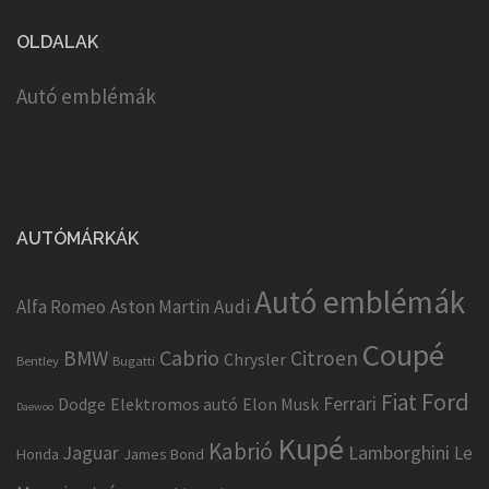
OLDALAK
Autó emblémák
AUTÓMÁRKÁK
Autó emblémák
Alfa Romeo
Aston Martin
Audi
Coupé
Cabrio
BMW
Citroen
Chrysler
Bentley
Bugatti
Ford
Fiat
Ferrari
Dodge
Elektromos autó
Elon Musk
Daewoo
Kupé
Kabrió
Jaguar
Lamborghini
Le
Honda
James Bond