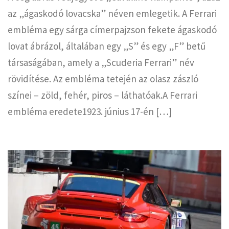
az „ágaskodó lovacska” néven emlegetik. A Ferrari
embléma egy sárga címerpajzson fekete ágaskodó
lovat ábrázol, általában egy „S” és egy „F” betű
társaságában, amely a „Scuderia Ferrari” név
rövidítése. Az embléma tetején az olasz zászló
színei – zöld, fehér, piros – láthatóak.A Ferrari
embléma eredete1923. június 17-én […]