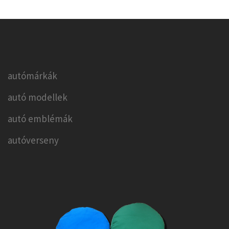
autómárkák
autó modellek
autó emblémák
autóverseny