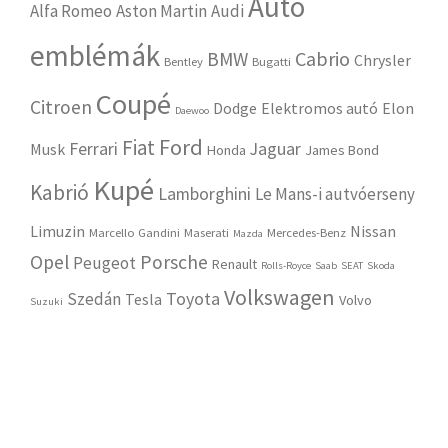
Autó
Alfa Romeo
Aston Martin
Audi
emblémák
Cabrio
BMW
Chrysler
Bentley
Bugatti
Coupé
Citroen
Dodge
Elektromos autó
Elon
Daewoo
Ford
Fiat
Ferrari
Jaguar
Musk
Honda
James Bond
Kupé
Kabrió
Lamborghini
Le Mans-i autvóerseny
Limuzin
Nissan
Marcello Gandini
Maserati
Mercedes-Benz
Mazda
Opel
Porsche
Peugeot
Renault
Rolls-Royce
Saab
SEAT
Skoda
Volkswagen
Toyota
Szedán
Tesla
Volvo
Suzuki