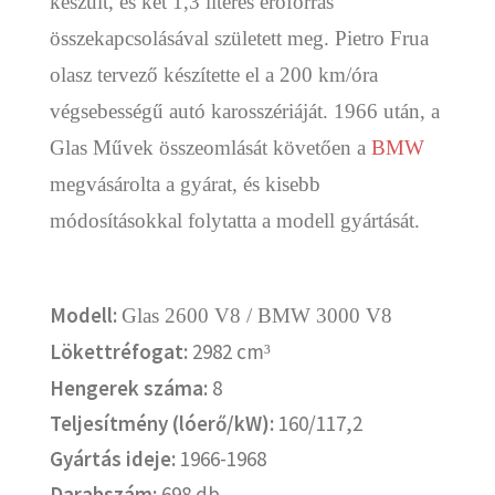
készült, és két 1,3 literes erőforrás
összekapcsolásával született meg. Pietro Frua
olasz tervező készítette el a 200 km/óra
végsebességű autó karosszériáját. 1966 után, a
Glas Művek összeomlását követően a
BMW
megvásárolta a gyárat, és kisebb
módosításokkal folytatta a modell gyártását.
Modell:
Glas 2600 V8 / BMW 3000 V8
Lökettréfogat:
2982 cm
³
Hengerek száma:
8
Teljesítmény (lóerő/kW):
160/117,2
Gyártás ideje:
1966-1968
Darabszám:
698 db.