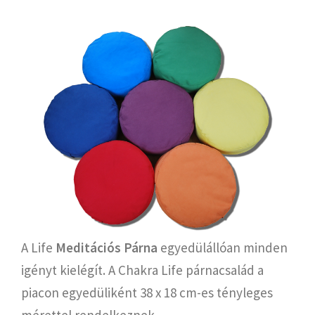
A Life
Meditációs Párna
egyedülállóan minden
igényt kielégít. A Chakra Life párnacsalád a
piacon egyedüliként 38 x 18 cm-es tényleges
mérettel rendelkeznek.