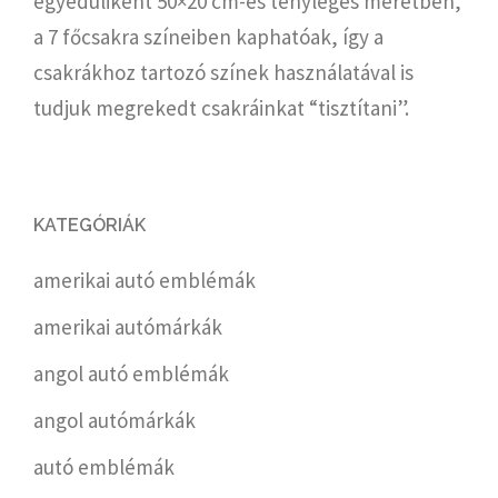
egyedüliként 50×20 cm-es tényleges méretben,
a 7 főcsakra színeiben kaphatóak, így a
csakrákhoz tartozó színek használatával is
tudjuk megrekedt csakráinkat “tisztítani”.
KATEGÓRIÁK
amerikai autó emblémák
amerikai autómárkák
angol autó emblémák
angol autómárkák
autó emblémák