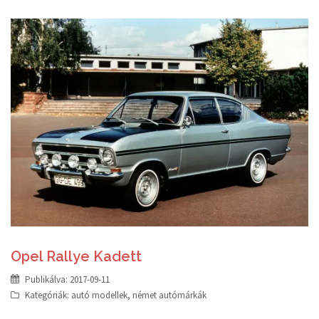
Opel Rallye Kadett
Publikálva:
2017-09-11
Kategóriák:
autó modellek
,
német autómárkák