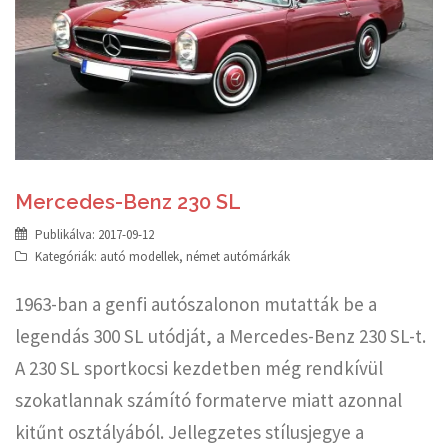
Mercedes-Benz 230 SL
Publikálva:
2017-09-12
Kategóriák:
autó modellek
,
német autómárkák
1963-ban a genfi autószalonon mutatták be a
legendás 300 SL utódját, a Mercedes-Benz 230 SL-t.
A 230 SL sportkocsi kezdetben még rendkívül
szokatlannak számító formaterve miatt azonnal
kitűnt osztályából. Jellegzetes stílusjegye a