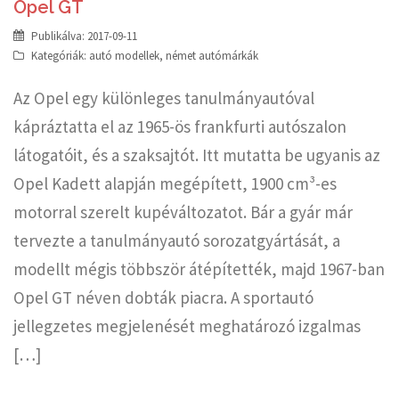
Opel GT
Publikálva:
2017-09-11
Kategóriák:
autó modellek
,
német autómárkák
Az Opel egy különleges tanulmányautóval
kápráztatta el az 1965-ös frankfurti autószalon
látogatóit, és a szaksajtót. Itt mutatta be ugyanis az
Opel Kadett alapján megépített, 1900 cm³-es
motorral szerelt kupéváltozatot. Bár a gyár már
tervezte a tanulmányautó sorozatgyártását, a
modellt mégis többször átépítették, majd 1967-ban
Opel GT néven dobták piacra. A sportautó
jellegzetes megjelenését meghatározó izgalmas
[…]