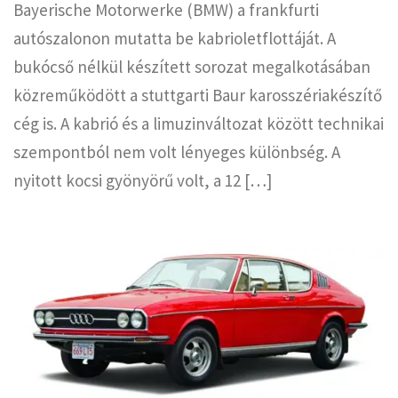
Bayerische Motorwerke (BMW) a frankfurti
autószalonon mutatta be kabrioletflottáját. A
bukócső nélkül készített sorozat megalkotásában
közreműködött a stuttgarti Baur karosszériakészítő
cég is. A kabrió és a limuzinváltozat között technikai
szempontból nem volt lényeges különbség. A
nyitott kocsi gyönyörű volt, a 12 […]