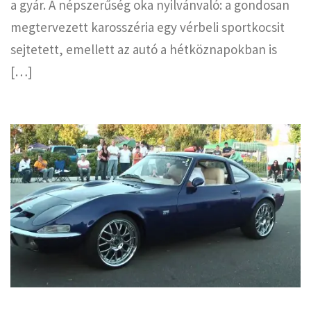
a gyár. A népszerűség oka nyilvánvaló: a gondosan
megtervezett karosszéria egy vérbeli sportkocsit
sejtetett, emellett az autó a hétköznapokban is
[…]