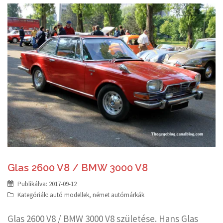
Glas 2600 V8 / BMW 3000 V8
Publikálva:
2017-09-12
Kategóriák:
autó modellek
,
német autómárkák
Glas 2600 V8 / BMW 3000 V8 születése. Hans Glas