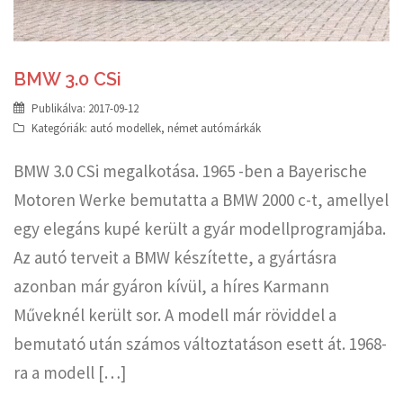
BMW 3.0 CSi
Publikálva:
2017-09-12
Kategóriák:
autó modellek
,
német autómárkák
BMW 3.0 CSi megalkotása. 1965 -ben a Bayerische
Motoren Werke bemutatta a BMW 2000 c-t, amellyel
egy elegáns kupé került a gyár modellprogramjába.
Az autó terveit a BMW készítette, a gyártásra
azonban már gyáron kívül, a híres Karmann
Műveknél került sor. A modell már röviddel a
bemutató után számos változtatáson esett át. 1968-
ra a modell […]