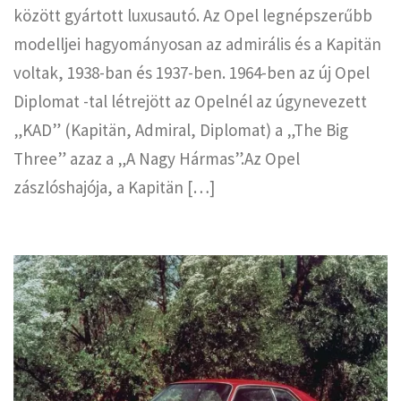
között gyártott luxusautó. Az Opel legnépszerűbb
modelljei hagyományosan az admirális és a Kapitän
voltak, 1938-ban és 1937-ben. 1964-ben az új Opel
Diplomat -tal létrejött az Opelnél az úgynevezett
„KAD” (Kapitän, Admiral, Diplomat) a „The Big
Three” azaz a „A Nagy Hármas”.Az Opel
zászlóshajója, a Kapitän […]