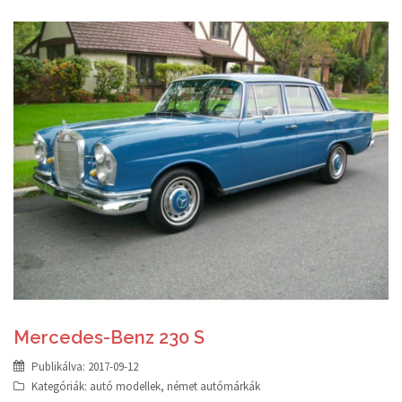
Mercedes-Benz 230 S
Publikálva:
2017-09-12
Kategóriák:
autó modellek
,
német autómárkák