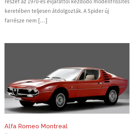
részét az 1970-es évjárattól kezdődő modellfrissítés
keretében teljesen átdolgozták. A Spider új
farrésze nem […]
Alfa Romeo Montreal