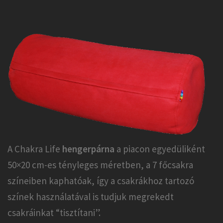
A Chakra Life
hengerpárna
a piacon egyedüliként
50×20 cm-es tényleges méretben, a 7 főcsakra
színeiben kaphatóak, így a csakrákhoz tartozó
színek használatával is tudjuk megrekedt
csakráinkat “tisztítani”.