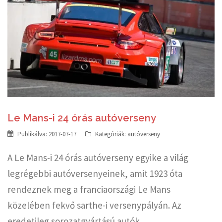
Le Mans-i 24 órás autóverseny
Publikálva:
2017-07-17
Kategóriák:
autóverseny
A Le Mans-i 24 órás autóverseny egyike a világ
legrégebbi autóversenyeinek, amit 1923 óta
rendeznek meg a franciaországi Le Mans
közelében fekvő sarthe-i versenypályán. Az
eredetileg sorozatgyártású autók