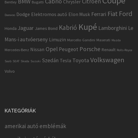
Coupé
Cabrio
BMW
Citroen
Chrysler
Bentley
Bugatti
Ford
Fiat
Ferrari
Dodge
Elektromos autó
Elon Musk
Daewoo
Kupé
Kabrió
Jaguar
Lamborghini
Le
Honda
James Bond
Mans-i autvóerseny
Limuzin
Marcello Gandini
Maserati
Mazda
Opel
Porsche
Peugeot
Nissan
Renault
Mercedes-Benz
Rolls-Royce
Volkswagen
Toyota
Szedán
Tesla
Saab
SEAT
Skoda
Suzuki
Volvo
KATEGÓRIÁK
amerikai autó emblémák