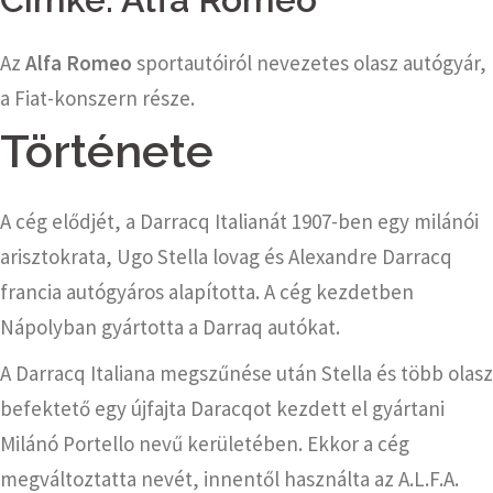
Az
Alfa Romeo
sportautóiról nevezetes olasz autógyár,
a Fiat-konszern része.
Története
A cég elődjét, a Darracq Italianát 1907-ben egy milánói
arisztokrata, Ugo Stella lovag és Alexandre Darracq
francia autógyáros alapította. A cég kezdetben
Nápolyban gyártotta a Darraq autókat.
A Darracq Italiana megszűnése után Stella és több olasz
befektető egy újfajta Daracqot kezdett el gyártani
Milánó Portello nevű kerületében. Ekkor a cég
megváltoztatta nevét, innentől használta az A.L.F.A.