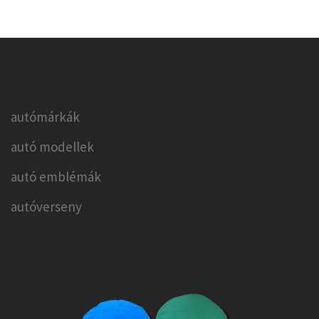
autómárkák
autó modellek
autó emblémák
autóverseny