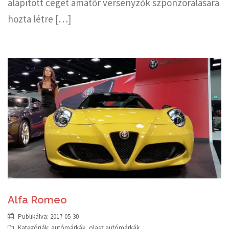
alapított céget amatőr versenyzők szponzorálására
hozta létre […]
Alfa Romeo
Publikálva:
2017-05-30
Kategóriák:
autómárkák
,
olasz autómárkák