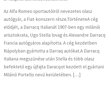
Az Alfa Romeo sportautóiról nevezetes olasz
autógyár, a Fiat-konszern része.TörténeteA cég
elődjét, a Darracq Italianát 1907-ben egy milánói
arisztokrata, Ugo Stella lovag és Alexandre Darracq
francia autógyáros alapította. A cég kezdetben
Nápolyban gyártotta a Darraq autókat.A Darracq
Italiana megszűnése után Stella és több olasz
befektető egy újfajta Daracqot kezdett el gyártani
Milánó Portello nevű kerületében. […]