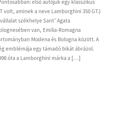
Pontosabban: első autójuk egy klasszikus
T volt, aminek a neve Lamborghini 350 GT.)
 vállalat székhelye Sant’ Agata
olognesében van, Emilia-Romagna
artományban Modena és Bologna között. A
ég emblémája egy támadó bikát ábrázol.
998 óta a Lamborghini márka a […]