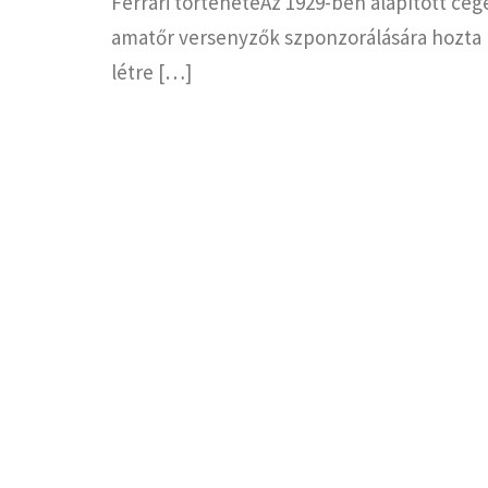
Ferrari történeteAz 1929-ben alapított cég
amatőr versenyzők szponzorálására hozta
létre […]