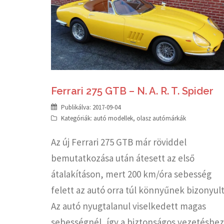
Ferrari 275 GTB – N. A. R. T. Spider
Publikálva:
2017-09-04
Kategóriák:
autó modellek
,
olasz autómárkák
Az új Ferrari 275 GTB már röviddel
bemutatkozása után átesett az első
átalakításon, mert 200 km/óra sebesség
felett az autó orra túl könnyűnek bizonyult
Az autó nyugtalanul viselkedett magas
sebességnél, így a biztonságos vezetéshez