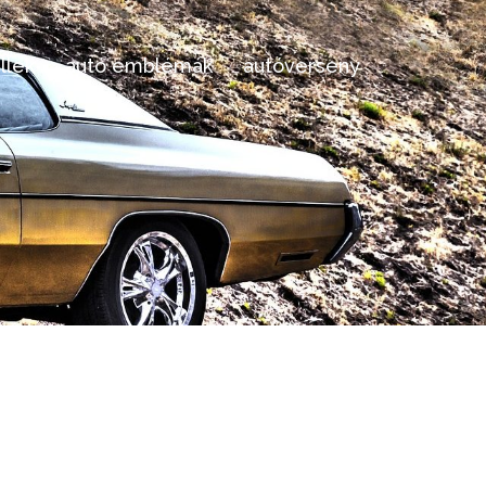
llek
autó emblémák
autóverseny