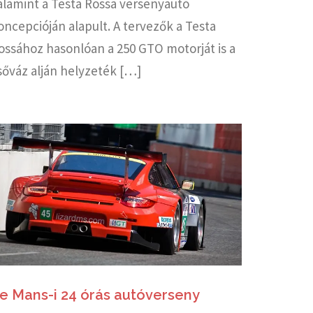
alamint a Testa Rossa versenyautó
oncepcióján alapult. A tervezők a Testa
ossához hasonlóan a 250 GTO motorját is a
sőváz alján helyzeték […]
e Mans-i 24 órás autóverseny