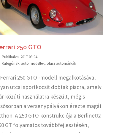
errari 250 GTO
Publikálva:
2017-09-04
Kategóriák:
autó modellek
,
olasz autómárkák
 Ferrari 250 GTO -modell megalkotásával
lyan utcai sportkocsit dobtak piacra, amely
ár közúti használatra készült, mégis
lsősorban a versenypályákon érezte magát
tthon. A 250 GTO konstrukciója a Berlinetta
50 GT folyamatos továbbfejlesztésén,