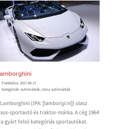
amborghini
Publikálva:
2017-06-27
Kategóriák:
autómárkák
,
olasz autómárkák
 Lamborghini (IPA: [lamborˈɡiːni]) olasz
uxus-sportautó és traktor-márka. A cég 1964
ta gyárt felső kategóriás sportautókat.