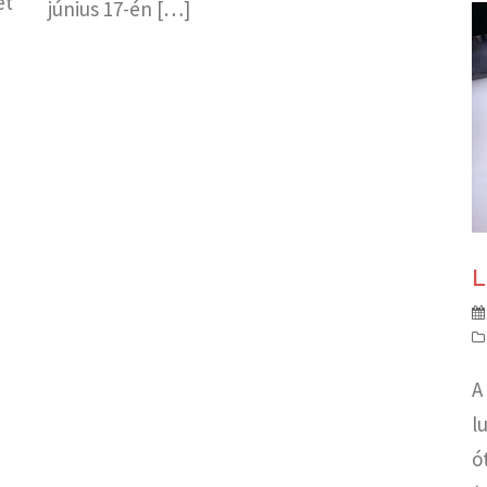
et
június 17-én […]
L
A
l
ó