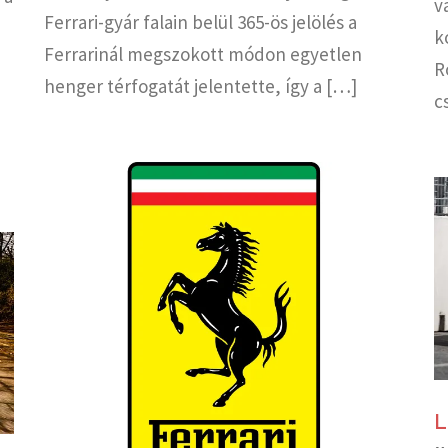
v
Ferrari-gyár falain belül 365-ös jelölés a
k
Ferrarinál megszokott módon egyetlen
R
henger térfogatát jelentette, így a […]
c
L