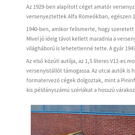
Az 1929-ben alapított céget amatőr versenyz
versenyeztettek Alfa Romeókban, egészen 193
1940-ben, amikor felismerte, hogy szeretett c
Mivel jó ideig távol kellett maradnia a vers
világháború is lehetetlenné tette. A gyár 19
Az első közúti autója, az 1,5 literes V12-es m
versenyistállót támogassa. Az utcai autók is 
formatervező cégek dolgoztak, mint a Pininfar
kis példányszámú szériákat a hosszú várakozá