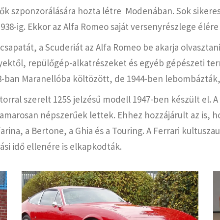
ők szponzorálására hozta létre Modenában. Sok sikeres 
8-ig. Ekkor az Alfa Romeo saját versenyrészlege élére 
sapatát, a Scuderiát az Alfa Romeo be akarja olvasztani,
enyektől, repülőgép-alkatrészeket és egyéb gépészeti ter
43-ban Maranellóba költözött, de 1944-ben lebombázták, 
otorral szerelt 125S jelzésű modell 1947-ben készült el. A
hamarosan népszerűek lettek. Ehhez hozzájárult az is, h
ina, a Bertone, a Ghia és a Touring. A Ferrari kultuszau
si idő ellenére is elkapkodták.