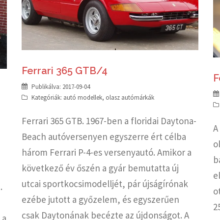
Ferrari 365 GTB/4
F
Publikálva:
2017-09-04
Kategóriák:
autó modellek
,
olasz autómárkák
Ferrari 365 GTB. 1967-ben a floridai Daytona-
A
Beach autóversenyen egyszerre ért célba
o
három Ferrari P-4-es versenyautó. Amikor a
b
következő év őszén a gyár bemutatta új
e
utcai sportkocsimodelljét, pár újságírónak
.
o
ezébe jutott a győzelem, és egyszerűen
2
csak Daytonának becézte az újdonságot. A
 a