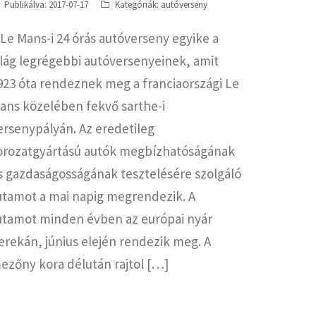
Publikálva:
2017-07-17
Kategóriák:
autóverseny
 Le Mans-i 24 órás autóverseny egyike a
ilág legrégebbi autóversenyeinek, amit
923 óta rendeznek meg a franciaországi Le
ans közelében fekvő sarthe-i
ersenypályán. Az eredetileg
orozatgyártású autók megbízhatóságának
s gazdaságosságának tesztelésére szolgáló
utamot a mai napig megrendezik. A
utamot minden évben az európai nyár
erekán, június elején rendezik meg. A
ezőny kora délután rajtol […]