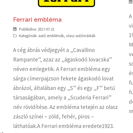
A
Ferrari embléma
v
Publikálva:
2017-07-21
1
Kategóriák:
autó emblémák
,
olasz autómárkák
M
A cég ábrás védjegyét a „Cavallino
v
Rampante”, azaz az „ágaskodó lovacska”
s
néven emlegetik. A Ferrari embléma egy
é
i
sárga címerpajzson fekete ágaskodó lovat
f
ábrázol, általában egy „S” és egy „F” betű
f
társaságában, amely a „Scuderia Ferrari”
d
név rövidítése. Az embléma tetején az olasz
m
zászló színei – zöld, fehér, piros –
láthatóak.A Ferrari embléma eredete1923.