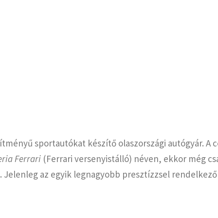
ítményű sportautókat készítő olaszországi autógyár. A c
ria Ferrari
(Ferrari versenyistálló) néven, ekkor még cs
t. Jelenleg az egyik legnagyobb presztízzsel rendelkez