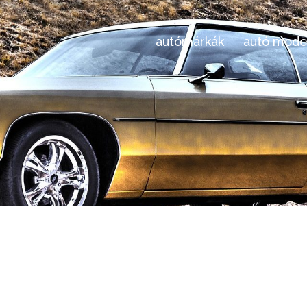
autómárkák
autó mode