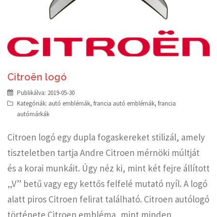
Citroën logó
Publikálva:
2019-05-30
Kategóriák:
autó emblémák
,
francia autó emblémák
,
francia
autómárkák
Citroen logó egy dupla fogaskereket stilizál, amely
tiszteletben tartja Andre Citroen mérnöki múltját
és a korai munkáit. Úgy néz ki, mint két fejre állított
„V” betű vagy egy kettős felfelé mutató nyíl. A logó
alatt piros Citroen felirat található. Citroen autólogó
története Citroen embléma, mint minden