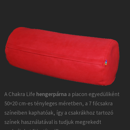
A Chakra Life
hengerpárna
a piacon egyedüliként
50×20 cm-es tényleges méretben, a 7 főcsakra
színeiben kaphatóak, így a csakrákhoz tartozó
színek használatával is tudjuk megrekedt