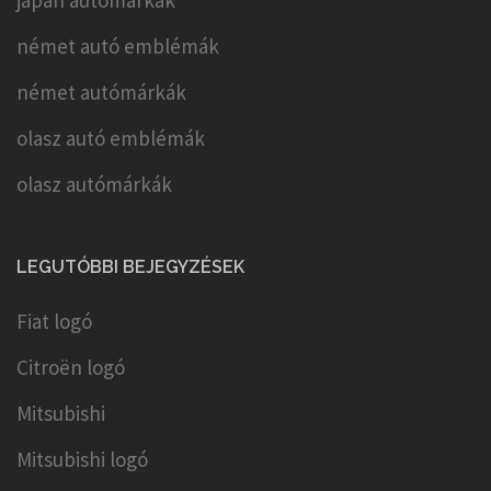
japán autómárkák
német autó emblémák
német autómárkák
olasz autó emblémák
olasz autómárkák
LEGUTÓBBI BEJEGYZÉSEK
Fiat logó
Citroën logó
Mitsubishi
Mitsubishi logó