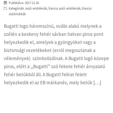
Publikálva:
2017-12-20
Kategóriák:
autó emblémák
,
francia autó emblémák
,
francia
autómárkák
Bugatti logo háromszínű, ovális alakú melynek a
szélén a keskeny fehér sávban hatvan piros pont
helyezkedik el, amelyek a gyöngyöket vagy a
biztonsági vezetékeket (erről megoszlanak a
vélemények) szimbolizálnak. A Bugatti logó közepe
piros, előtt a „Bugatti” szó fekete fehér árnyalatú
fehér betűkből áll. A Bugatti felirat felett
helyezkedik el az EB márkanév, mely betűk […]