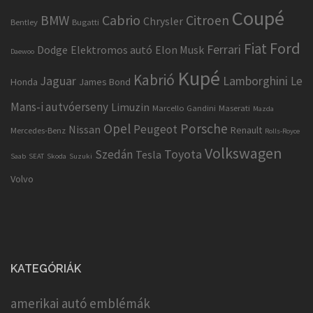
Coupé
Cabrio
BMW
Citroen
Chrysler
Bentley
Bugatti
Ford
Fiat
Ferrari
Dodge
Elektromos autó
Elon Musk
Daewoo
Kupé
Kabrió
Jaguar
Lamborghini
Le
Honda
James Bond
Mans-i autvóerseny
Limuzin
Marcello Gandini
Maserati
Mazda
Opel
Porsche
Peugeot
Nissan
Renault
Mercedes-Benz
Rolls-Royce
Volkswagen
Toyota
Szedán
Tesla
Saab
SEAT
Skoda
Suzuki
Volvo
KATEGÓRIÁK
amerikai autó emblémák