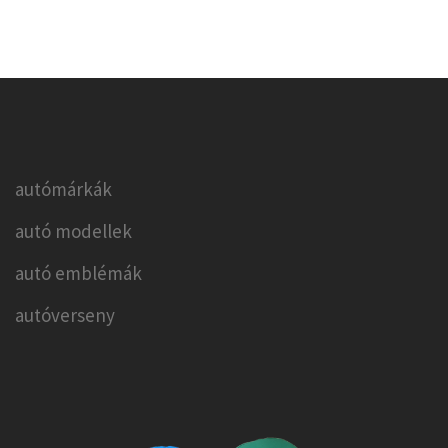
autómárkák
autó modellek
autó emblémák
autóverseny