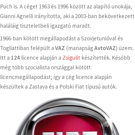
Puch is. A céget 1963 és 1996 között az alapító unokája,
Gianni Agnelli irányította, aki a 2003-ban bekövetkezett
haláláig tiszteletbeli igazgató maradt.
1966-ban kötött megállapodást a Szovjetunióval és
Togliattiban felépült a
VAZ
(manapság
AvtoVAZ
) üzem.
Itt a
124
licence alapján a
Zsigulit
készítették. Később
még több szocialista országgal kötött
licencmegállapodást; így a cég licence alapján
készültek a Zastava és a Polski Fiat típusú autók.