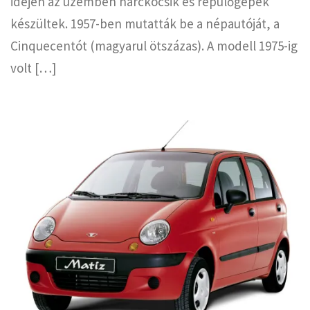
idején az üzemben harckocsik és repülőgépek
készültek. 1957-ben mutatták be a népautóját, a
Cinquecentót (magyarul ötszázas). A modell 1975-ig
volt […]