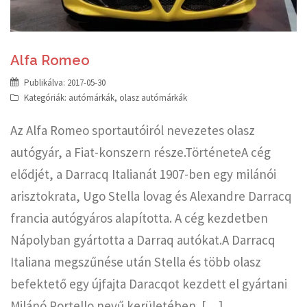
Alfa Romeo
Publikálva:
2017-05-30
Kategóriák:
autómárkák
,
olasz autómárkák
Az Alfa Romeo sportautóiról nevezetes olasz
autógyár, a Fiat-konszern része.TörténeteA cég
elődjét, a Darracq Italianát 1907-ben egy milánói
arisztokrata, Ugo Stella lovag és Alexandre Darracq
francia autógyáros alapította. A cég kezdetben
Nápolyban gyártotta a Darraq autókat.A Darracq
Italiana megszűnése után Stella és több olasz
befektető egy újfajta Daracqot kezdett el gyártani
Milánó Portello nevű kerületében. […]