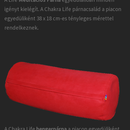
igényt kielégít. A Chakra Life párnacsalád a piacon
egyedüliként 38 x 18 cm-es tényleges mérettel
rendelkeznek.
A Chakra Life
hengerpárna
a piacon egyedüliként