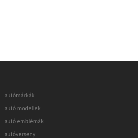
autómárkák
autó modellek
autó emblémák
autóverseny