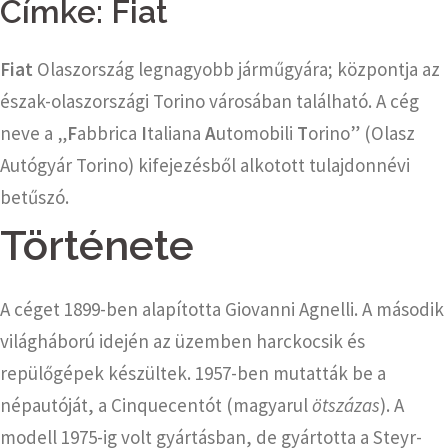
Címke:
Fiat
Fiat
Olaszország legnagyobb járműgyára; központja az
észak-olaszországi Torino városában található. A cég
neve a „
F
abbrica
I
taliana
A
utomobili
T
orino” (Olasz
Autógyár Torino) kifejezésből alkotott tulajdonnévi
betűszó.
Története
A céget 1899-ben alapította Giovanni Agnelli. A második
világháború idején az üzemben harckocsik és
repülőgépek készültek. 1957-ben mutatták be a
népautóját, a Cinquecentót (magyarul
ötszázas
). A
modell 1975-ig volt gyártásban, de gyártotta a Steyr-