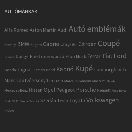
AUTÓMÁRKÁK
Autó emblémák
Alfa Romeo
Aston Martin
Audi
Coupé
Cabrio
BMW
Citroen
Chrysler
Bentley
Bugatti
Ford
Fiat
Ferrari
Dodge
Elektromos autó
Elon Musk
Daewoo
Kupé
Kabrió
Jaguar
Lamborghini
Le
Honda
James Bond
Mans-i autvóerseny
Limuzin
Marcello Gandini
Maserati
Mazda
Opel
Porsche
Peugeot
Nissan
Renault
Mercedes-Benz
Rolls-Royce
Volkswagen
Toyota
Szedán
Tesla
Saab
SEAT
Skoda
Suzuki
Volvo