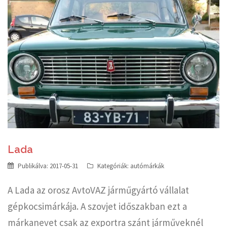
Lada
Publikálva:
2017-05-31
Kategóriák:
autómárkák
A Lada az orosz AvtoVAZ járműgyártó vállalat
gépkocsimárkája. A szovjet időszakban ezt a
márkanevet csak az exportra szánt járműveknél