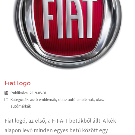
Fiat logó
Publikálva:
2019-05-31
Kategóriák:
autó emblémák
,
olasz autó emblémák
,
olasz
autómárkák
Fiat logó, az első, a F-I-A-T betűkből állt. A kék
alapon levő minden egyes betű között egy