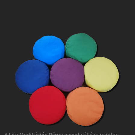
A Life
Meditációs Párna
egyedülállóan minden