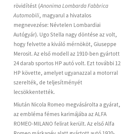
rövidítést (
Anonima Lombarda Fabbrica
Automobili
, magyarul a hivatalos
megnevezése: Névtelen Lombardiai
Autógyár). Ugo Stella nagy döntése az volt,
hogy felvette a kiváló mérnököt, Giuseppe
Merosit. Az első modell az 1910-ben gyártott
24 darab sportos HP autó volt. Ezt további 12
HP követte, amelyet ugyanazzal a motorral
szerelték, de teljesítményét
lecsökkentették.
Miután Nicola Romeo megvásárolta a gyárat,
az embléma fémes karimájába az ALFA
ROMEO-MILANO felirat került. Az első Alfa
Romeo márkanév alatt gyártott autó 1920-