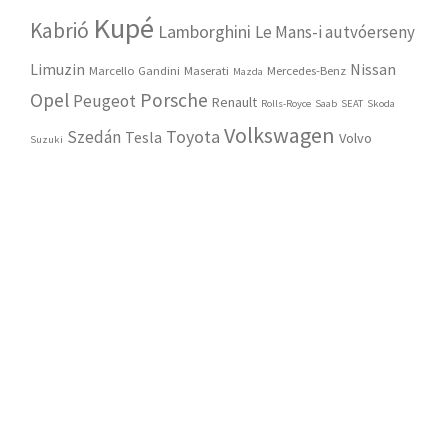
Kupé
Kabrió
Lamborghini
Le Mans-i autvóerseny
Limuzin
Nissan
Marcello Gandini
Maserati
Mercedes-Benz
Mazda
Opel
Porsche
Peugeot
Renault
Rolls-Royce
Saab
SEAT
Skoda
Volkswagen
Toyota
Szedán
Tesla
Volvo
Suzuki