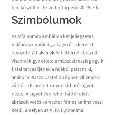
ban készült el. Ez volt a Torpedo 20–30 HP.
Szimbólumok
Az Alfa Romeo embléma két jellegzetes
milánói szimbólum, a kígyó és a kereszt
ötvözete. A halványkék háttérrel ábrázolt
Visconti kígyó ötlete a műszaki részleg egyik
fiatal tervezőjének a fejéből pattant ki,
amikor a Piazza Castellón éppen villamosra
várt és a Filarete tornyon látható kígyót
nézte. A kígyót és a fehér háttér előtt
ábrázolt vörös keresztet fémes karima veszi
körül, amelyen az ALFA („Anonima