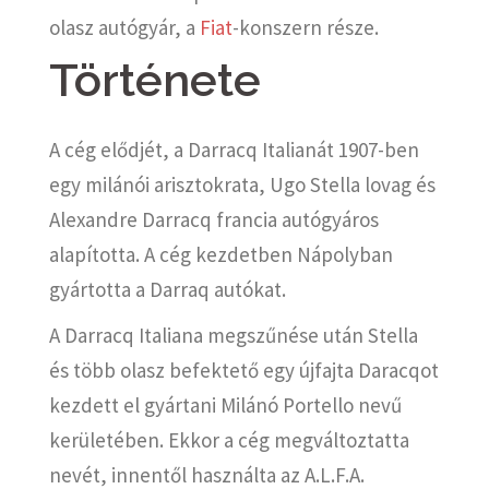
olasz autógyár, a
Fiat
-konszern része.
Története
A cég elődjét, a Darracq Italianát 1907-ben
egy milánói arisztokrata, Ugo Stella lovag és
Alexandre Darracq francia autógyáros
alapította. A cég kezdetben Nápolyban
gyártotta a Darraq autókat.
A Darracq Italiana megszűnése után Stella
és több olasz befektető egy újfajta Daracqot
kezdett el gyártani Milánó Portello nevű
kerületében. Ekkor a cég megváltoztatta
nevét, innentől használta az A.L.F.A.