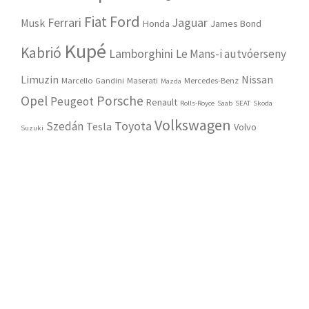
Ford
Fiat
Ferrari
Jaguar
Musk
Honda
James Bond
Kupé
Kabrió
Lamborghini
Le Mans-i autvóerseny
Limuzin
Nissan
Marcello Gandini
Maserati
Mercedes-Benz
Mazda
Opel
Porsche
Peugeot
Renault
Rolls-Royce
Saab
SEAT
Skoda
Volkswagen
Toyota
Szedán
Tesla
Volvo
Suzuki