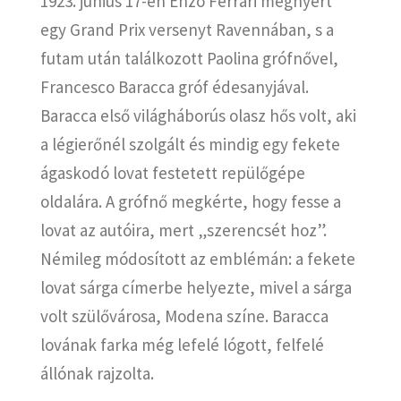
1923. június 17-én Enzo Ferrari megnyert
egy Grand Prix versenyt Ravennában, s a
futam után találkozott Paolina grófnővel,
Francesco Baracca gróf édesanyjával.
Baracca első világháborús olasz hős volt, aki
a légierőnél szolgált és mindig egy fekete
ágaskodó lovat festetett repülőgépe
oldalára. A grófnő megkérte, hogy fesse a
lovat az autóira, mert „szerencsét hoz”.
Némileg módosított az emblémán: a fekete
lovat sárga címerbe helyezte, mivel a sárga
volt szülővárosa, Modena színe. Baracca
lovának farka még lefelé lógott, felfelé
állónak rajzolta.