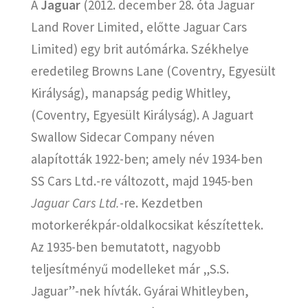
A
Jaguar
(2012. december 28. óta Jaguar
Land Rover Limited, előtte Jaguar Cars
Limited) egy brit autómárka. Székhelye
eredetileg Browns Lane (Coventry, Egyesült
Királyság), manapság pedig Whitley,
(Coventry, Egyesült Királyság). A Jaguart
Swallow Sidecar Company néven
alapították 1922-ben; amely név 1934-ben
SS Cars Ltd.-re változott, majd 1945-ben
Jaguar Cars Ltd.
-re. Kezdetben
motorkerékpár-oldalkocsikat készítettek.
Az 1935-ben bemutatott, nagyobb
teljesítményű modelleket már „S.S.
Jaguar”-nek hívták. Gyárai Whitleyben,