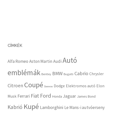
CÍMKÉK
Autó
Alfa Romeo
Aston Martin
Audi
emblémák
Cabrio
BMW
Chrysler
Bentley
Bugatti
Coupé
Citroen
Dodge
Elektromos autó
Elon
Daewoo
Ford
Fiat
Ferrari
Jaguar
Musk
Honda
James Bond
Kupé
Kabrió
Lamborghini
Le Mans-i autvóerseny