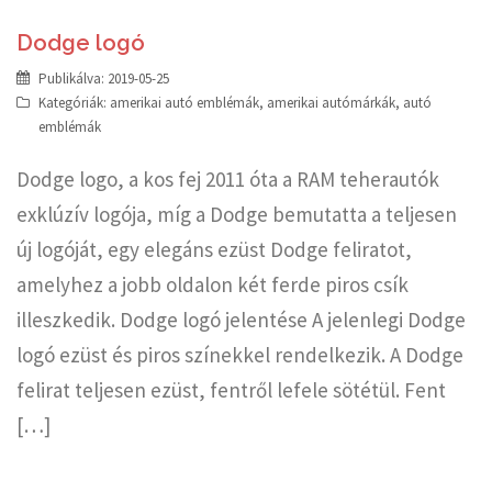
Dodge logó
Publikálva:
2019-05-25
Kategóriák:
amerikai autó emblémák
,
amerikai autómárkák
,
autó
emblémák
Dodge logo, a kos fej 2011 óta a RAM teherautók
exklúzív logója, míg a Dodge bemutatta a teljesen
új logóját, egy elegáns ezüst Dodge feliratot,
amelyhez a jobb oldalon két ferde piros csík
illeszkedik. Dodge logó jelentése A jelenlegi Dodge
logó ezüst és piros színekkel rendelkezik. A Dodge
felirat teljesen ezüst, fentről lefele sötétül. Fent
[…]