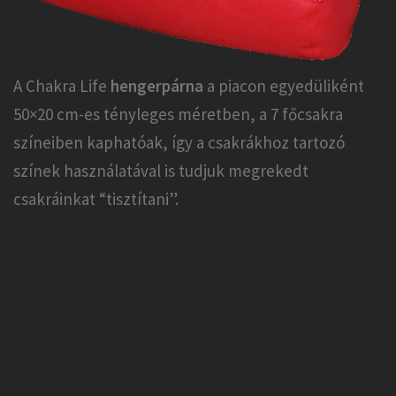
A Chakra Life
hengerpárna
a piacon egyedüliként
50×20 cm-es tényleges méretben, a 7 főcsakra
színeiben kaphatóak, így a csakrákhoz tartozó
színek használatával is tudjuk megrekedt
csakráinkat “tisztítani”.