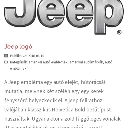
Jeep logó
Publikálva:
2018-06-10
Kategóriák:
amerikai autó emblémák
,
amerikai autómárkák
,
autó
emblémák
A Jeep embléma egy autó elejét, hűtőrácsát
mutatja, melynek két szélén egy egy kerek
fényszóró helyezkedik el. A jeep felirathoz
valójában klasszikus Helvetica Bold betűtípust
használtak. Ugyanakkor a zöld függőleges vonalak
itt is megtalálhatók és a fényszórók között