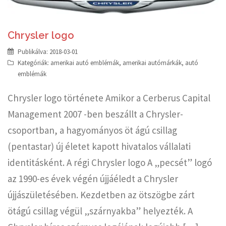
Chrysler logo
Publikálva:
2018-03-01
Kategóriák:
amerikai autó emblémák
,
amerikai autómárkák
,
autó
emblémák
Chrysler logo története Amikor a Cerberus Capital
Management 2007 -ben beszállt a Chrysler-
csoportban, a hagyományos öt ágú csillag
(pentastar) új életet kapott hivatalos vállalati
identitásként. A régi Chrysler logo A „pecsét” logó
az 1990-es évek végén újjáéledt a Chrysler
újjászületésében. Kezdetben az ötszögbe zárt
ötágú csillag végül „szárnyakba” helyezték. A