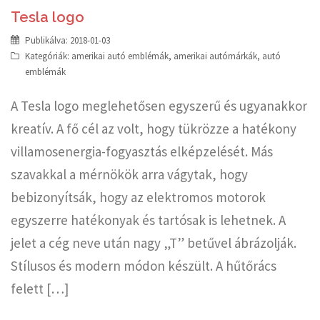
Tesla logo
Publikálva:
2018-01-03
Kategóriák:
amerikai autó emblémák
,
amerikai autómárkák
,
autó
emblémák
A Tesla logo meglehetősen egyszerű és ugyanakkor
kreatív. A fő cél az volt, hogy tükrözze a hatékony
villamosenergia-fogyasztás elképzelését. Más
szavakkal a mérnökök arra vágytak, hogy
bebizonyítsák, hogy az elektromos motorok
egyszerre hatékonyak és tartósak is lehetnek. A
jelet a cég neve után nagy „T” betűvel ábrázolják.
Stílusos és modern módon készült. A hűtőrács
felett […]