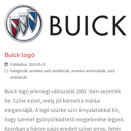
Buick logó
Publikálva:
2019-05-23
Kategóriák:
amerikai autó emblémák
,
amerikai autómárkák
,
autó
emblémák
Buick logó jelenlegi változatát 2002 -ben vezették
be. Színe ezüst, mely jól kiemeli a márka
eleganciáját. A logó szürke szín árnyalatokkal bír,
hogy szemet gyönyörködtető megjelenése legyen.
Azonban a három pajzs eredeti színei piros, fehér