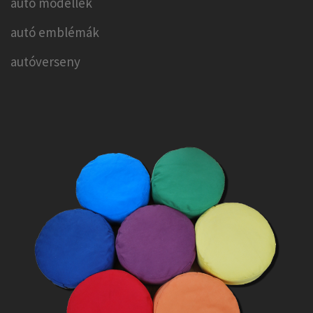
autó modellek
autó emblémák
autóverseny