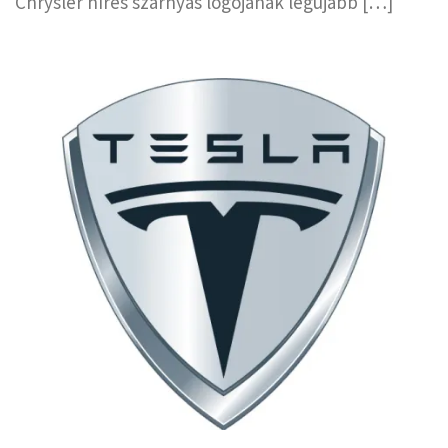
Chrysler híres szárnyas logójának legújabb […]