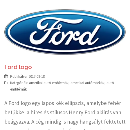
Ford logo
Publikálva:
2017-09-18
Kategóriák:
amerikai autó emblémák
,
amerikai autómárkák
,
autó
emblémák
A Ford logo egy lapos kék ellipszis, amelybe fehér
betűkkel a híres és stílusos Henry Ford aláírás van
beágyazva. A cég mindig is nagy hangsúlyt fektetett