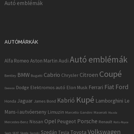
Autó emblémák
AUTÓMÁRKÁK
Autó emblémák
Alfa Romeo
Aston Martin
Audi
Coupé
Cabrio
BMW
Citroen
Chrysler
Bentley
Bugatti
Ford
Fiat
Ferrari
Dodge
Elektromos autó
Elon Musk
Daewoo
Kupé
Kabrió
Jaguar
Lamborghini
Le
Honda
James Bond
Mans-i autvóerseny
Limuzin
Marcello Gandini
Maserati
Mazda
Opel
Porsche
Peugeot
Nissan
Renault
Mercedes-Benz
Rolls-Royce
Volkswagen
Toyota
Szedán
Tesla
Saab
SEAT
Skoda
Suzuki