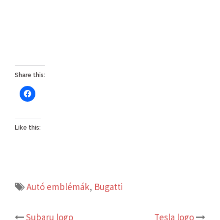
Share this:
Like this:
Autó emblémák
,
Bugatti
Post
Subaru logo
Tesla logo