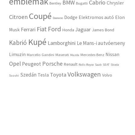
emblémák
Cabrio
BMW
Chrysler
Bentley
Bugatti
Coupé
Citroen
Dodge
Elektromos autó
Elon
Daewoo
Ford
Fiat
Ferrari
Jaguar
Musk
Honda
James Bond
Kupé
Kabrió
Lamborghini
Le Mans-i autvóerseny
Limuzin
Nissan
Marcello Gandini
Maserati
Mercedes-Benz
Mazda
Opel
Porsche
Peugeot
Renault
Rolls-Royce
Saab
SEAT
Skoda
Volkswagen
Toyota
Szedán
Tesla
Volvo
Suzuki