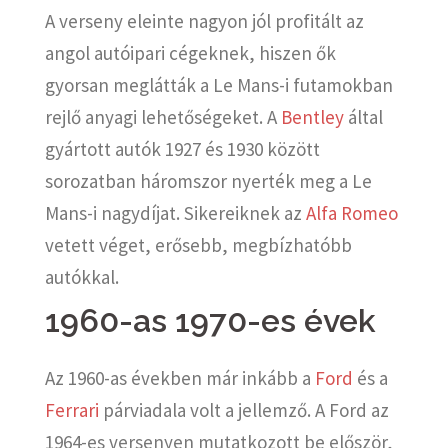
A verseny eleinte nagyon jól profitált az
angol autóipari cégeknek, hiszen ők
gyorsan meglátták a Le Mans-i futamokban
rejlő anyagi lehetőségeket. A
Bentley
által
gyártott autók 1927 és 1930 között
sorozatban háromszor nyerték meg a Le
Mans-i nagydíjat. Sikereiknek az
Alfa Romeo
vetett véget, erősebb, megbízhatóbb
autókkal.
1960-as 1970-es évek
Az 1960-as években már inkább a
Ford
és a
Ferrari
párviadala volt a jellemző. A Ford az
1964-es versenyen mutatkozott be először,