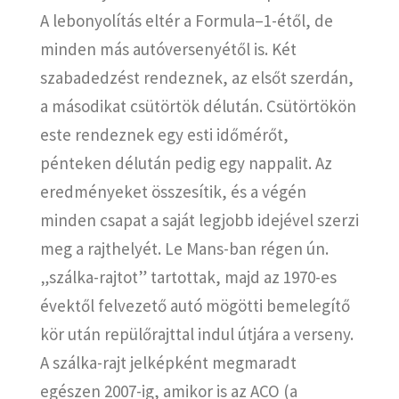
A lebonyolítás eltér a Formula–1-étől, de
minden más autóversenyétől is. Két
szabadedzést rendeznek, az elsőt szerdán,
a másodikat csütörtök délután. Csütörtökön
este rendeznek egy esti időmérőt,
pénteken délután pedig egy nappalit. Az
eredményeket összesítik, és a végén
minden csapat a saját legjobb idejével szerzi
meg a rajthelyét. Le Mans-ban régen ún.
„szálka-rajtot” tartottak, majd az 1970-es
évektől felvezető autó mögötti bemelegítő
kör után repülőrajttal indul útjára a verseny.
A szálka-rajt jelképként megmaradt
egészen 2007-ig, amikor is az ACO (a