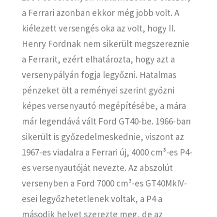
a Ferrari azonban ekkor még jobb volt. A
kiélezett versengés oka az volt, hogy II.
Henry Fordnak nem sikerült megszereznie
a Ferrarit, ezért elhatározta, hogy azt a
versenypályán fogja legyőzni. Hatalmas
pénzeket ölt a reményei szerint győzni
képes versenyautó megépítésébe, a mára
már legendává vált Ford GT40-be. 1966-ban
sikerült is győzedelmeskednie, viszont az
1967-es viadalra a Ferrari új, 4000 cm³-es P4-
es versenyautóját nevezte. Az abszolút
versenyben a Ford 7000 cm³-es GT40MkIV-
esei legyőzhetetlenek voltak, a P4 a
második helyet szerezte meg, de az