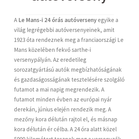
A
Le Mans-i 24 órás autóverseny
egyike a
világ legrégebbi autóversenyeinek, amit
1923 óta rendeznek meg a franciaországi Le
Mans közelében fekvő sarthe-i
versenypályán. Az eredetileg
sorozatgyártású autók megbízhatóságának
és gazdaságosságának tesztelésére szolgáló
futamot a mai napig megrendezik. A
futamot minden évben az európai nyár
derekán, június elején rendezik meg. A
mezőny kora délután rajtol el, és másnap
kora délután ér célba. A 24 óra alatt közel
5000 kilométert tesznek meg a versenyzők.