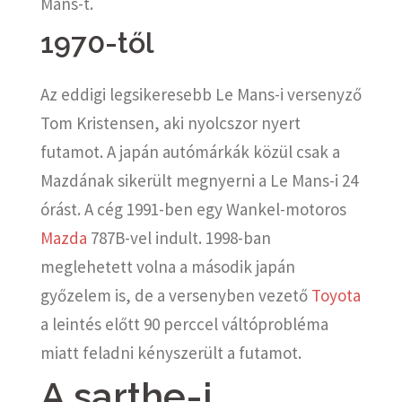
Mans-t.
1970-től
Az eddigi legsikeresebb Le Mans-i versenyző
Tom Kristensen, aki nyolcszor nyert
futamot. A japán autómárkák közül csak a
Mazdának sikerült megnyerni a Le Mans-i 24
órást. A cég 1991-ben egy Wankel-motoros
Mazda
787B-vel indult. 1998-ban
meglehetett volna a második japán
győzelem is, de a versenyben vezető
Toyota
a leintés előtt 90 perccel váltóprobléma
miatt feladni kényszerült a futamot.
A sarthe-i