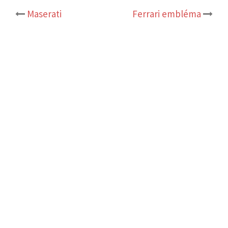
Post
Maserati
Ferrari embléma
navigation