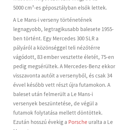
5000 cm³-es géposztályban elsők lettek.
A Le Mans-i verseny történetének
legnagyobb, legtragikusabb balesete 1955-
ben történt. Egy Mercedes 300 SLR a
pályáról a közönséggel teli nézőtérre
vágódott, 83 ember vesztette életét, 75-en
pedig megsérültek. A Mercedes-Benz ekkor
visszavonta autóit a versenyből, és csak 34
évvel később vett részt újra futamokon. A
baleset után felmerült a Le Mans-i
versenyek beszüntetése, de végül a
futamok folytatása mellett döntöttek.
Ezután hosszú évekig a
Porsche
uralta a Le