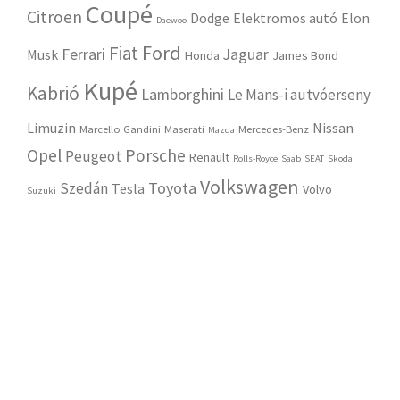
Coupé
Citroen
Dodge
Elektromos autó
Elon
Daewoo
Ford
Fiat
Ferrari
Jaguar
Musk
Honda
James Bond
Kupé
Kabrió
Lamborghini
Le Mans-i autvóerseny
Limuzin
Nissan
Marcello Gandini
Maserati
Mercedes-Benz
Mazda
Opel
Porsche
Peugeot
Renault
Rolls-Royce
Saab
SEAT
Skoda
Volkswagen
Toyota
Szedán
Tesla
Volvo
Suzuki