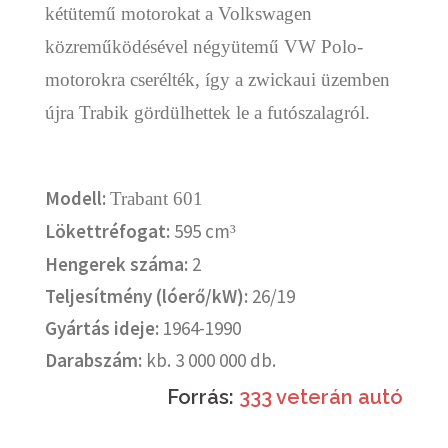
kétütem
ű
motorokat a Volkswagen
közreműködésével négyütemű VW Polo-
motorokra cserélték, így a zwickaui üzemben
újra Trabik gördülhettek le a futószalagról.
Modell:
Trabant 601
Lökettréfogat:
595 cm
³
Hengerek száma:
2
Teljesítmény (lóerő/kW):
26/19
Gyártás ideje:
1964-1990
Darabszám:
kb. 3 000 000 db.
Forrás:
333 veterán autó