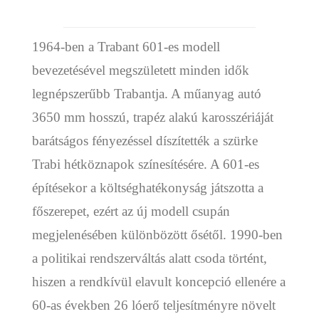
1964-ben a Trabant 601-es modell
bevezetésével megszületett minden idők
legnépszerűbb Trabantja. A műanyag autó
3650 mm hosszú, trapéz alakú karosszériáját
barátságos fényezéssel díszítették a szürke
Trabi hétköznapok színesítésére. A 601-es
építésekor a költséghatékonyság játszotta a
főszerepet, ezért az új modell csupán
megjelenésében különbözött ősétől. 1990-ben
a politikai rendszerváltás alatt csoda történt,
hiszen a rendkívül elavult koncepció ellenére a
60-as években 26 lóerő teljesí
t
ményre növ
el
t