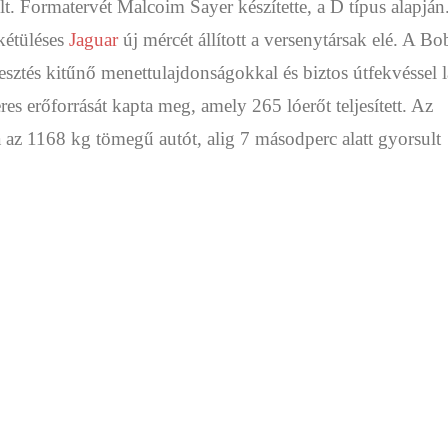
t. Formatervét Malcoim Sayer készítette, a D típus alapján
kétüléses
Jaguar
új mércét állított a versenytársak elé. A Bo
esztés kitűnő menettulajdonságokkal és biztos útfekvéssel l
eres erőforrását kapta meg, amely 265 lóerőt teljesített. Az
a az 1168 kg tömegű autót, alig 7 másodperc alatt gyorsult