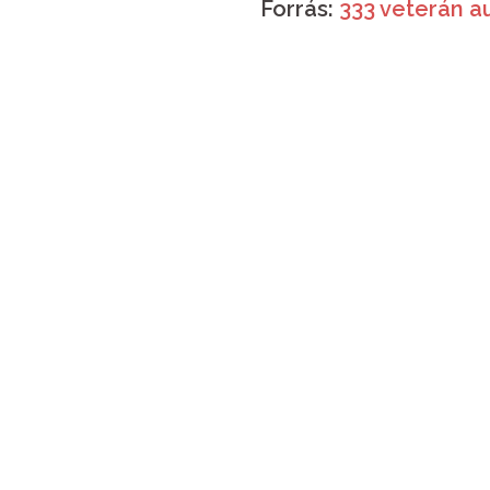
Forrás:
333 veterán a