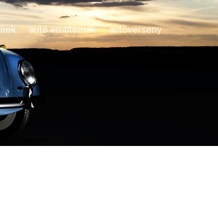
llek
autó emblémák
autóverseny