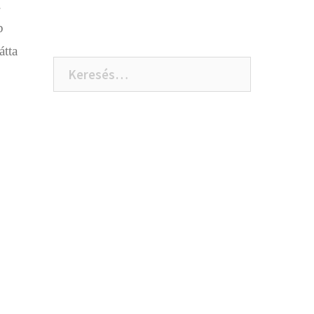
.
b
átta
Keresés: