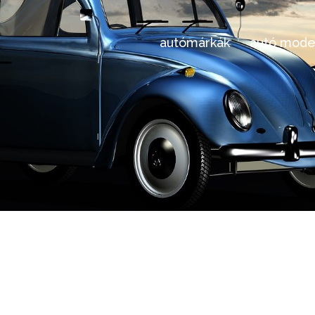
autómárkák
autó mode