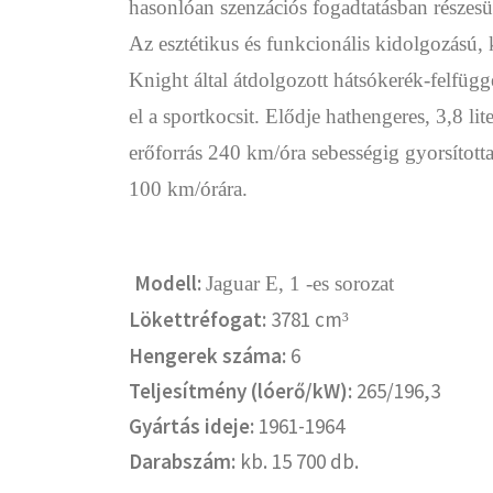
hasonlóan szenzációs fogadtatásban részesül
Az esztétikus és funkcionális kidolgozású, 
Knight által átdolgozott hátsókerék-felfügg
el a sportkocsit. Elődje hathengeres, 3,8 lit
erőforrás 240 km/óra sebességig gyorsított
100 km/órára.
Modell:
Jaguar E, 1 -es sorozat
Lökettréfogat:
3781 cm
³
Hengerek száma:
6
Teljesítmény (lóerő/kW):
265/196,3
Gyártás ideje:
1961-1964
Darabszám:
kb. 15 700 db.