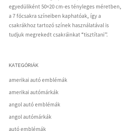
egyedüliként 50×20 cm-es tényleges méretben,
a 7 főcsakra színeiben kaphatóak, így a
csakrákhoz tartozó színek használatával is
tudjuk megrekedt csakráinkat “tisztítani”.
KATEGÓRIÁK
amerikai autó emblémák
amerikai autómárkák
angol autó emblémák
angol autómárkák
autó emblémák