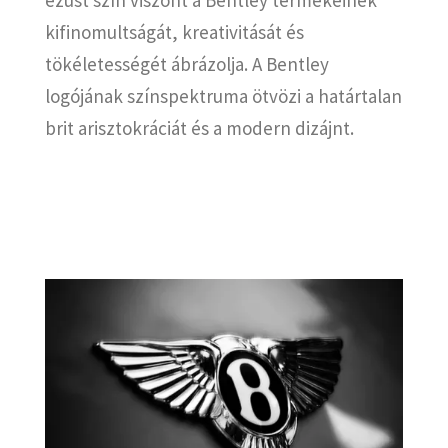
ezüst szín viszont a Bentley termékeinek
kifinomultságát, kreativitását és
tökéletességét ábrázolja.
A Bentley
logójának színspektruma ötvözi a határtalan
brit arisztokráciát és a modern dizájnt.