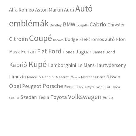
Autó
Alfa Romeo
Aston Martin
Audi
emblémák
Cabrio
BMW
Chrysler
Bentley
Bugatti
Coupé
Citroen
Dodge
Elektromos autó
Elon
Daewoo
Ford
Fiat
Ferrari
Jaguar
Musk
Honda
James Bond
Kupé
Kabrió
Lamborghini
Le Mans-i autvóerseny
Limuzin
Nissan
Marcello Gandini
Maserati
Mercedes-Benz
Mazda
Opel
Porsche
Peugeot
Renault
Rolls-Royce
Saab
SEAT
Skoda
Volkswagen
Toyota
Szedán
Tesla
Volvo
Suzuki