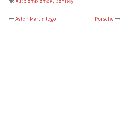
Autó emblémák
,
Bentley
Post
Aston Martin logo
Porsche
navigation