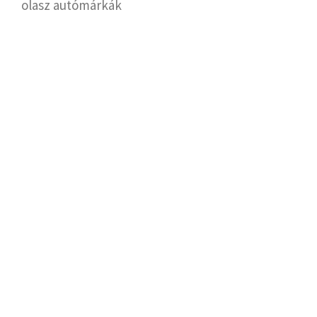
olasz autómárkák