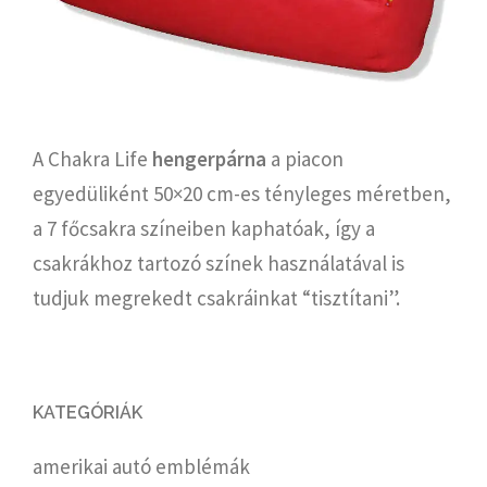
A Chakra Life
hengerpárna
a piacon
egyedüliként 50×20 cm-es tényleges méretben,
a 7 főcsakra színeiben kaphatóak, így a
csakrákhoz tartozó színek használatával is
tudjuk megrekedt csakráinkat “tisztítani”.
KATEGÓRIÁK
amerikai autó emblémák