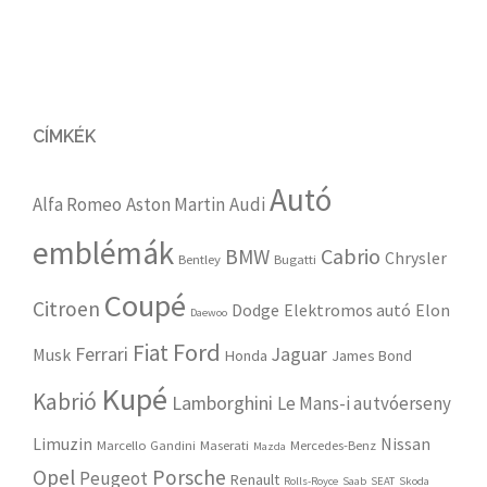
CÍMKÉK
Autó
Alfa Romeo
Aston Martin
Audi
emblémák
Cabrio
BMW
Chrysler
Bentley
Bugatti
Coupé
Citroen
Dodge
Elektromos autó
Elon
Daewoo
Ford
Fiat
Ferrari
Jaguar
Musk
Honda
James Bond
Kupé
Kabrió
Lamborghini
Le Mans-i autvóerseny
Limuzin
Nissan
Marcello Gandini
Maserati
Mercedes-Benz
Mazda
Opel
Porsche
Peugeot
Renault
Rolls-Royce
Saab
SEAT
Skoda