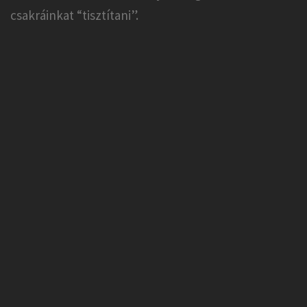
csakráinkat “tisztítani”.