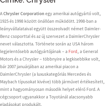
A
Chrysler Corporation
egy amerikai autógyártó volt,
1925 és 1998 között önállóan működött. 1998-ban a
leányvállalataival együtt összeolvadt német Daimler-
Benz csoporttal és az új szervezet a DaimlerChrysler
nevet választotta. Története során az USA három
legjelentősebb autógyártójának – a
Ford
, a General
Motors és a Chrysler – többnyire a legkisebbike volt,
bár 2007 januárjában az amerikai piacon a
DaimlerChrysler (a luxuskategóriás Mercedes és
Maybach típusokat kivéve) több járművet értékesített,
mint a hagyományosan második helyet elérő Ford. A
cégcsoport ugyanakkor a Toyotánál alacsonyabb
eladásokat produkált.