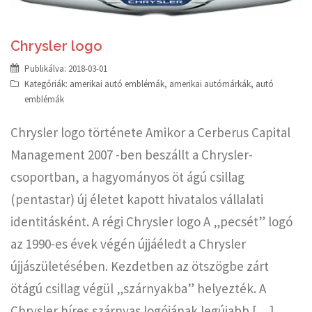
Chrysler logo
Publikálva:
2018-03-01
Kategóriák:
amerikai autó emblémák
,
amerikai autómárkák
,
autó
emblémák
Chrysler logo története Amikor a Cerberus Capital
Management 2007 -ben beszállt a Chrysler-
csoportban, a hagyományos öt ágú csillag
(pentastar) új életet kapott hivatalos vállalati
identitásként. A régi Chrysler logo A „pecsét” logó
az 1990-es évek végén újjáéledt a Chrysler
újjászületésében. Kezdetben az ötszögbe zárt
ötágú csillag végül „szárnyakba” helyezték. A
Chrysler híres szárnyas logójának legújabb […]