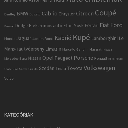
Coupé
Cabrio
BMW
Citroen
Chrysler
Bentley
Bugatti
Ford
Fiat
Ferrari
Dodge
Elektromos autó
Elon Musk
Daewoo
Kupé
Kabrió
Jaguar
Lamborghini
Le
Honda
James Bond
Mans-i autvóerseny
Limuzin
Marcello Gandini
Maserati
Mazda
Opel
Porsche
Peugeot
Nissan
Renault
Mercedes-Benz
Rolls-Royce
Volkswagen
Toyota
Szedán
Tesla
Saab
SEAT
Skoda
Suzuki
Volvo
KATEGÓRIÁK