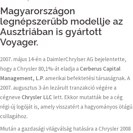
Magyarországon
legnépszerűbb modellje az
Ausztriában is gyártott
Voyager.
2007. május 14-én a DaimlerChrylser AG bejelentette,
hogy a Chrysler 80,1%-át eladja a
Cerberus Capital
Management, L.P.
amerikai befektetési társaságnak. A
2007. augusztus 3-án lezárult tranzakció végére a
cégneve
Chrysler LLC
lett. Ekkor mutatták be a cég
régi-új logóját is, amely visszatért a hagyományos ötágú
csillagához.
Miután a gazdasági világválság hatására a Chrysler 2008