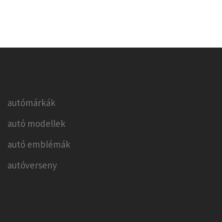
autómárkák
autó modellek
autó emblémák
autóverseny