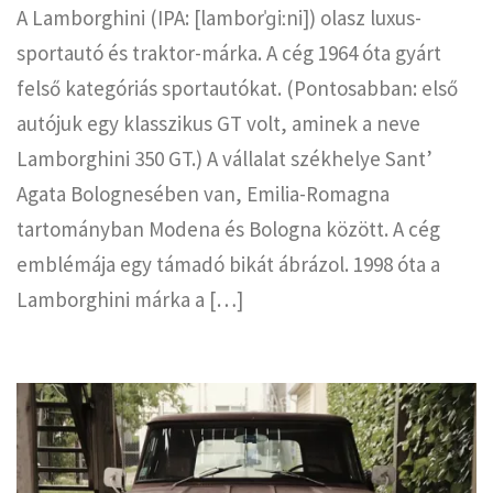
A Lamborghini (IPA: [lamborˈɡiːni]) olasz luxus-
sportautó és traktor-márka. A cég 1964 óta gyárt
felső kategóriás sportautókat. (Pontosabban: első
autójuk egy klasszikus GT volt, aminek a neve
Lamborghini 350 GT.) A vállalat székhelye Sant’
Agata Bolognesében van, Emilia-Romagna
tartományban Modena és Bologna között. A cég
emblémája egy támadó bikát ábrázol. 1998 óta a
Lamborghini márka a […]